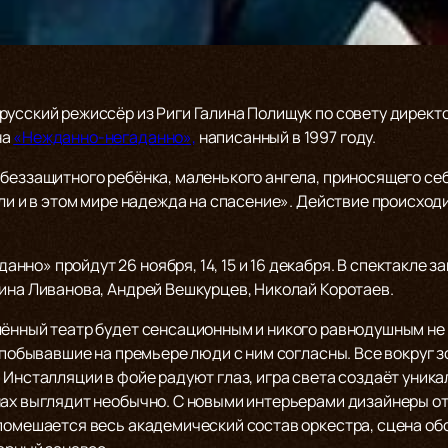
русский режиссёр из Риги Галина Полищук по совету директ
на
«Нежданно-негаданно»,
написанный в 1997 году.
беззащитного ребёнка, маленького ангела, приносящего себ
 ли и в этом мире надежда на спасение». Действие происход
но» пройдут 26 ноября, 14, 15 и 16 декабря. В спектакле 
рина Ливанова, Андрей Вешкурцев, Николай Коротаев.
лённый театр будет сенсационным и никого равнодушным не 
е побывавшие на премьере люди с ним согласны. Все вокруг з
 Инсталляции в фойе радуют глаз, игра света создаёт уник
нах выглядит необычно. С новыми интерьерами дизайнеры о
 помешается весь академический состав оркестра, сцена об