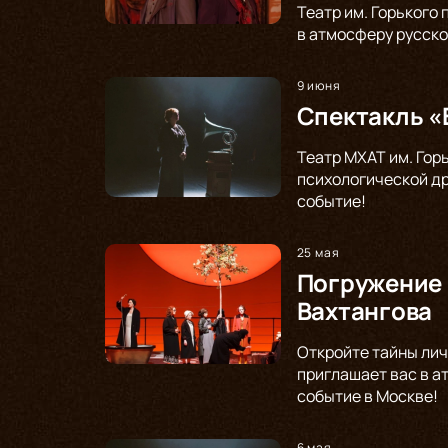
Театр им. Горького
в атмосферу русско
9 июня
Спектакль «
Театр МХАТ им. Гор
психологической др
событие!
25 мая
Погружение 
Вахтангова
Откройте тайны лич
приглашает вас в а
событие в Москве!
6 мая