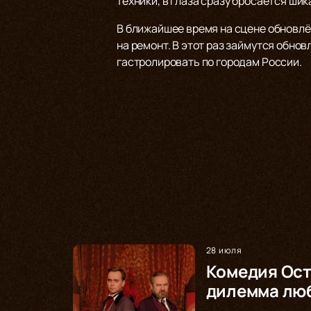
техники, в глаза сразу бросается ши
В ближайшее время на сцене обновлён
на ремонт. В этот раз займутся обно
гастролировать по городам России.
28 июля
Комедия Ост
дилемма люб