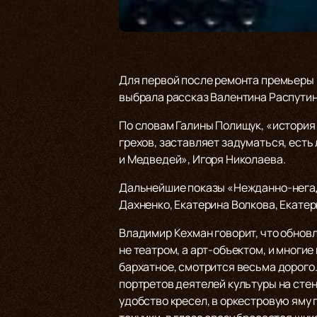
Для первой после ремонта премьеры 
выбрала рассказ Валентина Распути
По словам Галины Полищук, «история 
грехов, заставляет задуматься, есть
и Медведей», Игоря Николаева.
Дальнейшие показы «Нежданно-негадан
Дахненко, Екатерина Волкова, Екате
Владимир Кехман говорит, что обнов
не театром, а арт-объектом, и многи
бархатное, смотрится весьма дорого.
портретов деятелей культуры на сте
удобство кресел, в оркестровую яму