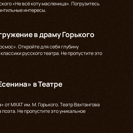
ского «Не всё коту масленица». Погрузитесь
антильные интересы.
гружение в драму Горького
осмос». Откройте для себя глубину
классики русского театра. Не пропустите это
Есенина» в Театре
 от МХАТ им. М. Горького. Театр Вахтангова
 поэта. Не пропустите это уникальное