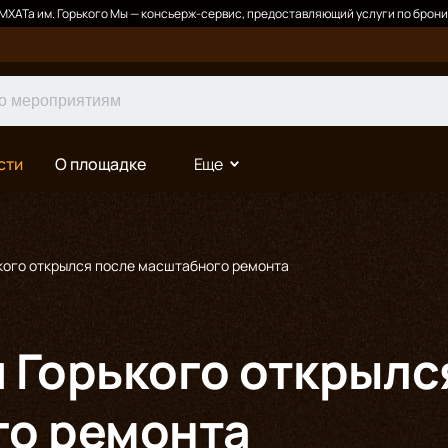
ХАТа им. Горького Мы — консьерж-сервис, предоставляющий услуги по брони
сти
О площадке
Еще
кого открылся после масштабного ремонта
 Горького открылс
о ремонта