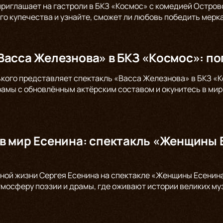
 приглашает на гастроли в БКЗ «Космос» с комедией Остров
го купечества и узнайте, сможет ли любовь победить мерк
Васса Железнова» в БКЗ «Космос»: по
ького представляет спектакль «Васса Железнова» в БКЗ «К
амы с обновлённым актёрским составом и окунитесь в мир 
в мир Есенина: спектакль «Женщины 
ной жизни Сергея Есенина на спектакле «Женщины Есенина»
тмосферу поэзии и драмы, где оживают истории великих муз