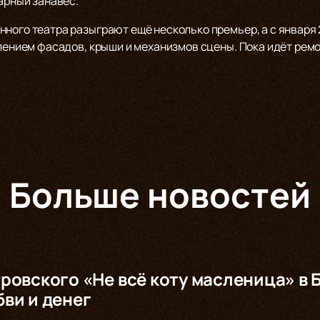
карный занавес.
ного театра разыграют ещё несколько премьер, а с января 
влением фасадов, крыши и механизмов сцены. Пока идёт ремо
Больше новостей
ровского «Не всё коту масленица» в 
ви и денег