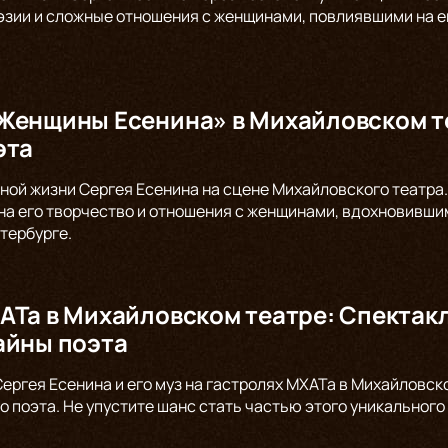
оэзии и сложные отношения с женщинами, повлиявшими на е
Женщины Есенина» в Михайловском те
эта
ной жизни Сергея Есенина на сцене Михайловского театр
на его творчество и отношения с женщинами, вдохновившим
тербурге.
АТа в Михайловском театре: Спекта
айны поэта
Сергея Есенина и его муз на гастролях МХАТа в Михайловск
о поэта. Не упустите шанс стать частью этого уникального