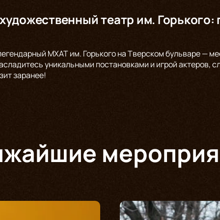
художественный театр им. Горького: 
легендарный МХАТ им. Горького на Тверском бульваре — мес
сладитесь уникальными постановками и игрой актеров, с
зит заранее!
ижайшие мероприя