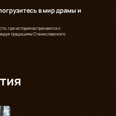
погрузитесь в мир драмы и
то, где история встречается с
ледуя традициям Станиславского.
тия