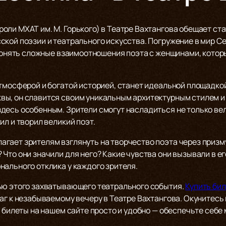
ли МХАТ им. М. Горького) в Театре Вахтангова обещает ста
кой поэзии и театрального искусства. Погружение в мир Се
 понять сложные взаимоотношения поэта с женщинами, котор
тмосферой и богатой историей, станет идеальной площадкой
ы, он славится своим уникальным архитектурным стилем и
десь особенным. Зрители смогут насладиться не только вел
ил и творил великий поэт.
гает зрителям взглянуть на творчество поэта через призму
Что они значили для него? Какие чувства они вызывали в е
нального отклика у каждого зрителя.
ью этого захватывающего театрального события.
Купить би
аг к незабываемому вечеру в Театре Вахтангова. Окунитесь
 билеты на нашем сайте просто и удобно — обеспечьте себе 