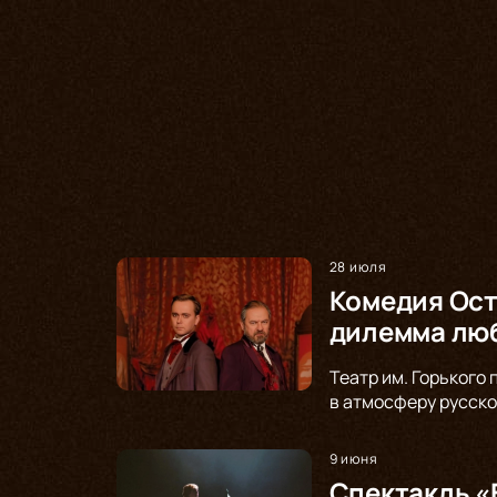
28 июля
Комедия Ост
дилемма люб
Театр им. Горького
в атмосферу русско
9 июня
Спектакль «