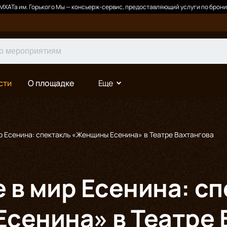
ХАТа им. Горького Мы — консьерж-сервис, предоставляющий услуги по брони
сти
О площадке
Еще
р Есенина: спектакль «Женщины Есенина» в Театре Вахтангова
 в мир Есенина: сп
сенина» в Театре 