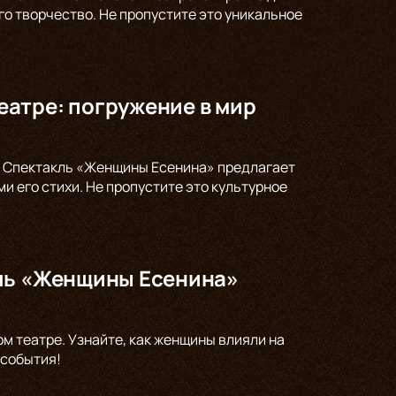
го творчество. Не пропустите это уникальное
атре: погружение в мир
а. Спектакль «Женщины Есенина» предлагает
и его стихи. Не пропустите это культурное
кль «Женщины Есенина»
ом театре. Узнайте, как женщины влияли на
 события!