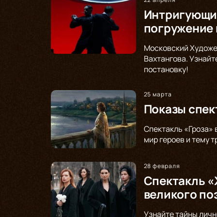
Интригующий
погружение 
Московский Художе
Вахтангова. Узнайт
постановку!
25 марта
Показы спек
Спектакль «Гроза» 
мир героев и тему 
28 февраля
Спектакль «
великого по
Узнайте тайны личн