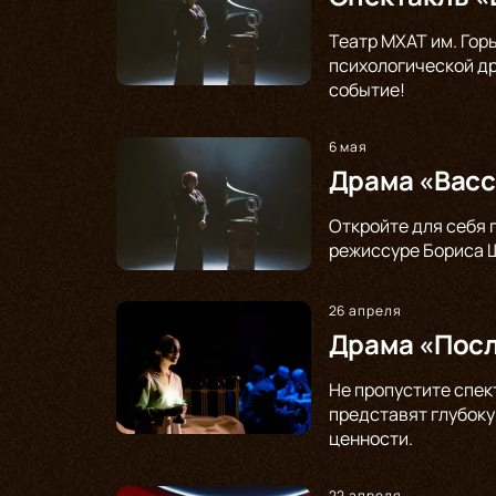
Театр МХАТ им. Гор
психологической др
событие!
6 мая
Драма «Васс
Откройте для себя 
режиссуре Бориса Щ
26 апреля
Драма «Посл
Не пропустите спек
представят глубоку
ценности.
22 апреля