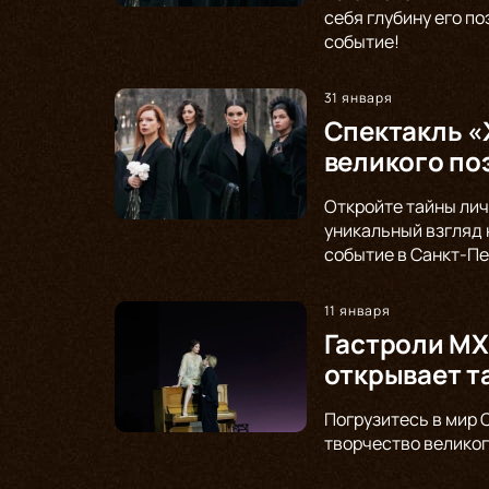
себя глубину его п
событие!
31 января
Спектакль «
великого по
Откройте тайны лич
уникальный взгляд 
событие в Санкт-Пе
11 января
Гастроли МХ
открывает т
Погрузитесь в мир 
творчество великог