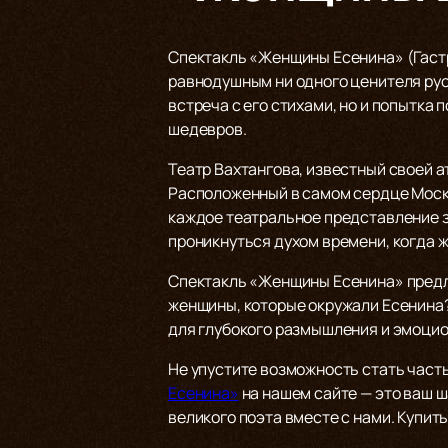
Спектакль «Женщины Есенина» (Гастро
равнодушным ни одного ценителя русс
встреча с его стихами, но и попытка
шедевров.
Театр Вахтангова, известный своей а
Расположенный в самом сердце Москв
каждое театральное представление з
проникнуться духом времени, когда ж
Спектакль «Женщины Есенина» предла
женщины, которые окружали Есенина? 
для глубокого размышления и эмоцио
Не упустите возможность стать част
Есенина»
на нашем сайте — это ваш ш
великого поэта вместе с нами. Купить