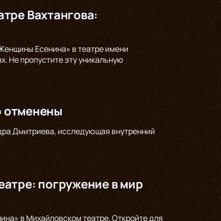
тре Вахтангова:
Женщины Есенина» в театре имени
ях. Не пропустите эту уникальную
о отменены
андра Дмитриева, исследующая внутренний
атре: погружение в мир
ина» в Михайловском театре. Откройте для