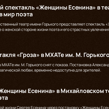
 спектакль «Женщины Есенина» в теа
в мир поэта
ственный театр имени Горького представляет спектакль «
е о женской стороне жизни поэта и его страстных увлечени
такля «Гроза» в МХАТе им. М. Горьког
в МХАТе им. М. Горького снят с показа. Постановка Алекс
трагической любви, временно недоступна для зрителей.
Женщины Есенина» в Михайловском те
эта
ой жизни Сергея Есенина через постановку «Женщины Есен