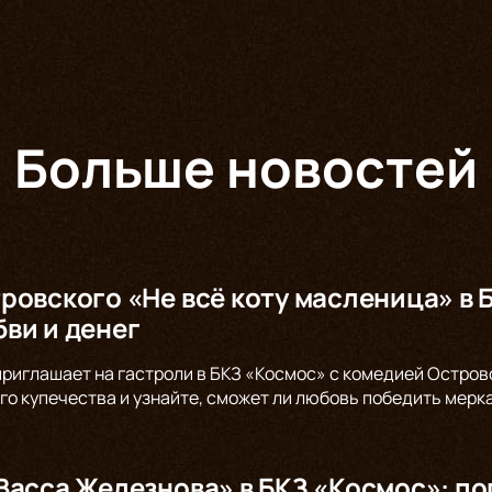
Больше новостей
ровского «Не всё коту масленица» в 
ви и денег
 приглашает на гастроли в БКЗ «Космос» с комедией Остров
го купечества и узнайте, сможет ли любовь победить мерк
Васса Железнова» в БКЗ «Космос»: по