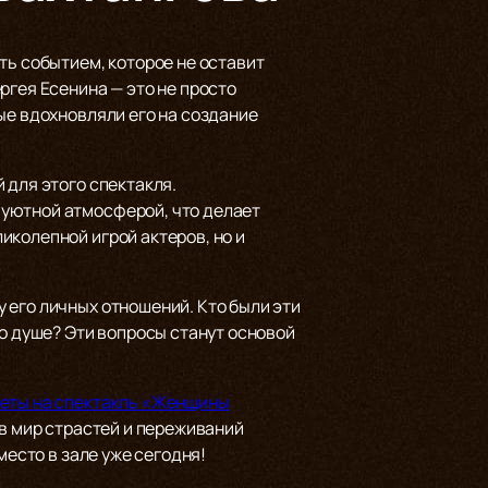
ть событием, которое не оставит
ргея Есенина — это не просто
ые вдохновляли его на создание
 для этого спектакля.
 уютной атмосферой, что делает
иколепной игрой актеров, но и
 его личных отношений. Кто были эти
го душе? Эти вопросы станут основой
леты на спектакль «Женщины
 в мир страстей и переживаний
место в зале уже сегодня!