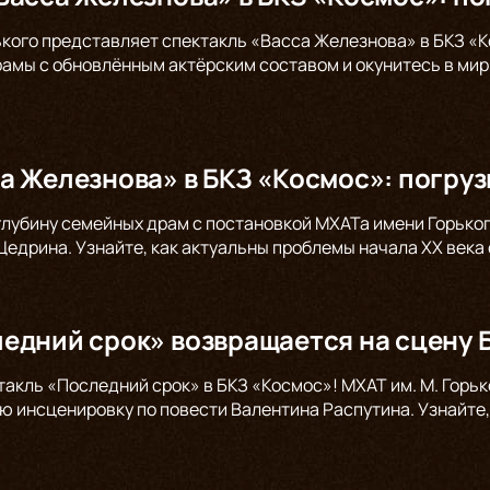
ького представляет спектакль «Васса Железнова» в БКЗ «К
амы с обновлённым актёрским составом и окунитесь в мир 
а Железнова» в БКЗ «Космос»: погруз
глубину семейных драм с постановкой МХАТа имени Горьког
едрина. Узнайте, как актуальны проблемы начала XX века 
едний срок» возвращается на сцену 
такль «Последний срок» в БКЗ «Космос»! МХАТ им. М. Горь
ю инсценировку по повести Валентина Распутина. Узнайте,