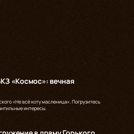
БКЗ «Космос»: вечная
ского «Не всё коту масленица». Погрузитесь
антильные интересы.
гружение в драму Горького