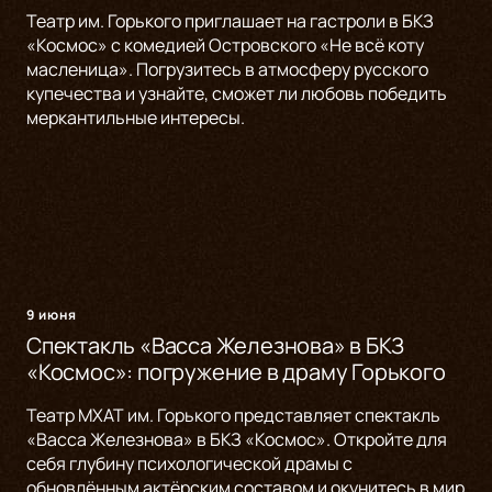
Театр им. Горького приглашает на гастроли в БКЗ
«Космос» с комедией Островского «Не всё коту
масленица». Погрузитесь в атмосферу русского
купечества и узнайте, сможет ли любовь победить
меркантильные интересы.
9 июня
Спектакль «Васса Железнова» в БКЗ
«Космос»: погружение в драму Горького
Театр МХАТ им. Горького представляет спектакль
«Васса Железнова» в БКЗ «Космос». Откройте для
себя глубину психологической драмы с
обновлённым актёрским составом и окунитесь в мир