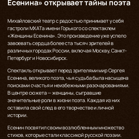
Есенина» открывает тайны поэта
Михайловский театр с радостью принимает у себя
гастроли МХАТа имени Горького со спектаклем
«Женщины Есенина». Это произведение уже успело
завоевать сердца более ста тысяч зрителей в
различных городах России, включая Москву, Санкт-
Петербург и Новосибирск.
Спектакль открывает перед зрителями мир Сергея
Есенина, великого поэта, чья судьба была насыщена
поисками счастья и неизбежными разочарованиями.
В центре сюжета — женщины, сыгравшие
значительные роли в жизни поэта. Каждая из них
оставила свой след в его творчестве и личной
истории.
Есенин посвятил своим возлюбленным множество
стихов, которые стали классикой русской поэзии.