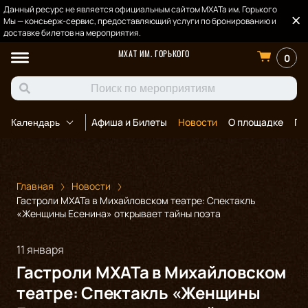
Данный ресурс не является официальным сайтом МХАТа им. Горького
Мы — консьерж-сервис, предоставляющий услуги по бронированию и
доставке билетов на мероприятия.
МХАТ ИМ. ГОРЬКОГО
0
Афиша и Билеты
Новости
О площадке
По
Календарь
Главная
Новости
Гастроли МХАТа в Михайловском театре: Спектакль
«Женщины Есенина» открывает тайны поэта
11 января
Гастроли МХАТа в Михайловском
театре: Спектакль «Женщины