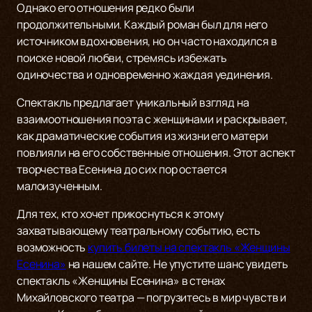
Однако его отношения редко были
продолжительными. Каждый роман был для него
источником вдохновения, но он часто находился в
поиске новой любви, стремясь избежать
одиночества и одновременно жаждая уединения.
Спектакль предлагает уникальный взгляд на
взаимоотношения поэта с женщинами и раскрывает,
как драматические события из жизни его матери
повлияли на его собственные отношения. Этот аспект
творчества Есенина до сих пор остается
малоизученным.
Для тех, кто хочет прикоснуться к этому
захватывающему театральному событию, есть
возможность
купить билеты на спектакль «Женщины
Есенина»
на нашем сайте. Не упустите шанс увидеть
спектакль «Женщины Есенина» в стенах
Михайловского театра — погрузитесь в мир чувств и