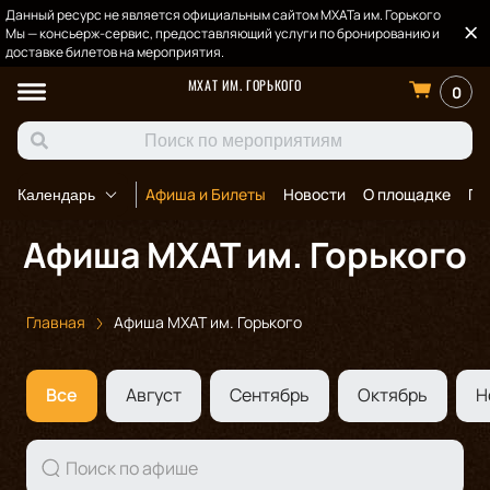
Данный ресурс не является официальным сайтом МХАТа им. Горького
Мы — консьерж-сервис, предоставляющий услуги по бронированию и
доставке билетов на мероприятия.
МХАТ ИМ. ГОРЬКОГО
0
Афиша и Билеты
Новости
О площадке
По
Календарь
Афиша МХАТ им. Горького
Главная
Афиша МХАТ им. Горького
Все
Август
Сентябрь
Октябрь
Н