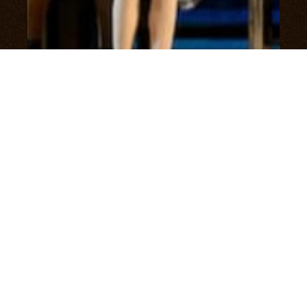
12+
Драма
Москва, МХАТ им. Горького, Большая
сцена
Последний срок
13 сентября, 19:00
Выбрать билеты