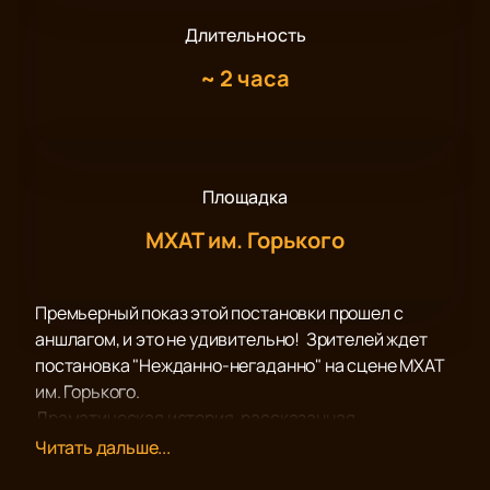
Длительность
~
2 часа
Площадка
МХАТ им. Горького
Премьерный показ этой постановки прошел с
аншлагом, и это не удивительно! Зрителей ждет
постановка "Нежданно-негаданно" на сцене МХАТ
им. Горького.
Драматическая история, рассказанная
постановщиком и талантливо сыгранная артистами
Читать дальше...
оперы в очередной раз напомнит зрителям о