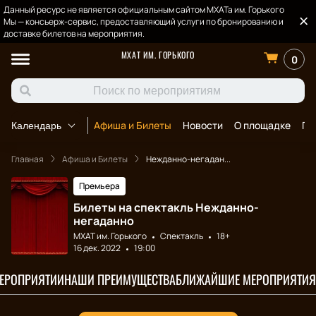
Данный ресурс не является официальным сайтом МХАТа им. Горького
Мы — консьерж-сервис, предоставляющий услуги по бронированию и
доставке билетов на мероприятия.
МХАТ ИМ. ГОРЬКОГО
0
Афиша и Билеты
Новости
О площадке
По
Календарь
Главная
Афиша и Билеты
Нежданно-негадан...
Премьера
Билеты на спектакль Нежданно-
негаданно
МХАТ им. Горького
Спектакль
18+
16 дек. 2022
19:00
МЕРОПРИЯТИИ
НАШИ ПРЕИМУЩЕСТВА
БЛИЖАЙШИЕ МЕРОПРИЯТИЯ