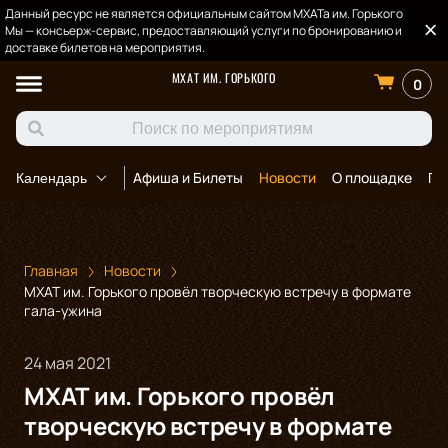
Данный ресурс не является официальным сайтом МХАТа им. Горького
Мы — консьерж-сервис, предоставляющий услуги по бронированию и
доставке билетов на мероприятия.
МХАТ ИМ. ГОРЬКОГО
0
Афиша и Билеты
Новости
О площадке
По
Календарь
Главная
Новости
МХАТ им. Горького провёл творческую встречу в формате
гала-ужина
24 мая 2021
МХАТ им. Горького провёл
творческую встречу в формате