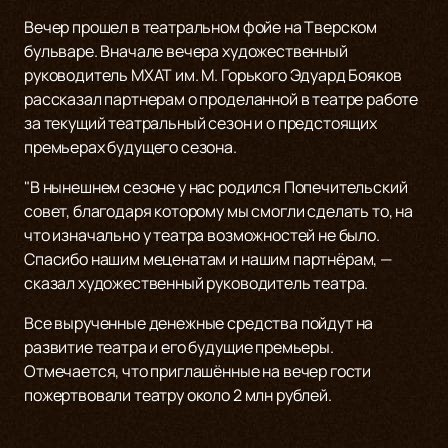
Вечер прошел в театральном фойе на Тверском
бульваре. Вначале вечера художественный
руководитель МХАТ им. М. Горького Эдуард Бояков
рассказал партнерам о проделанной в театре работе
за текущий театральный сезон и о предстоящих
премьерах будущего сезона.
"В нынешнем сезоне у нас родился Попечительский
совет, благодаря которому мы смогли сделать то, на
что изначально у театра возможностей не было.
Спасибо нашим меценатам и нашим партнёрам, —
сказал художественный руководитель театра.
Все вырученные денежные средства пойдут на
развитие театра и его будущие премьеры.
Отмечается, что приглашённые на вечер гости
пожертвовали театру около 2 млн рублей.