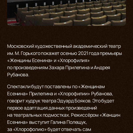
Московский художественный академический театр
им. М. Горького покажет осенью 2021 года премьеры
«Женщины Есенина» и «Хлорофилия»
по произведениям Захара Прилепина и Андрея
Рубанова.
Спектакли будут поставлены по «Женщинам
Есенина» Прилепина и «Хлорофилии» Рубанова,
говорит худрук театра Эдуард Бояков. Это будет
первое адаптация данных произведений
на театральных подмостках. Режиссёром «Женщин
Есенина» выступит Галина Полещук,
за «Хлорофолию» будет отвечать сам