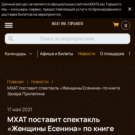
Данный ресурс не является официальным сайтом МХАТа им. Горького
Мы — консьерж-сервис, предоставляющий услуги по бронированию и
доставке билетов на мероприятия.
МХАТ ИМ. ГОРЬКОГО
0
Афиша и Билеты
Новости
О площадке
По
Календарь
Главная
Новости
МХАТ поставит спектакль «Женщины Есенина» по книге
Захара Прилепина
17 мая 2021
МХАТ поставит спектакль
«Женщины Есенина» по книге