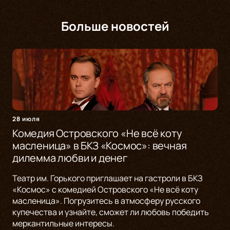
Больше новостей
28 июля
Комедия Островского «Не всё коту
масленица» в БКЗ «Космос»: вечная
дилемма любви и денег
Театр им. Горького приглашает на гастроли в БКЗ
«Космос» с комедией Островского «Не всё коту
масленица». Погрузитесь в атмосферу русского
купечества и узнайте, сможет ли любовь победить
меркантильные интересы.