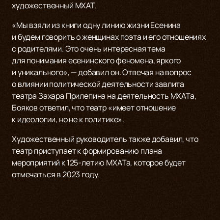
художественный МХАТ.
«Мы взяли из книги одну линию жизни Есенина
и будем говорить о женщинах поэта и его отношениях
с родителями. Это очень интересная тема
для понимания есенинского феномена, яркого
и уникального», — добавил он. Отвечая на вопрос
о влиянии политической деятельности завлита
театра Захара Прилепина на деятельность МХАТа,
Бояков ответил, что театр «имеет отношение
к идеологии, но не к политике».
Художественный руководитель также добавил, что
театр приступает к формированию плана
мероприятий к 125-летию МХАТа, которое будет
отмечаться в 2023 году.