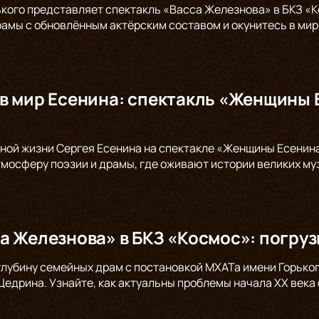
ького представляет спектакль «Васса Железнова» в БКЗ «К
амы с обновлённым актёрским составом и окунитесь в мир 
в мир Есенина: спектакль «Женщины 
ной жизни Сергея Есенина на спектакле «Женщины Есенина»
тмосферу поэзии и драмы, где оживают истории великих муз
а Железнова» в БКЗ «Космос»: погруз
глубину семейных драм с постановкой МХАТа имени Горьког
едрина. Узнайте, как актуальны проблемы начала XX века 