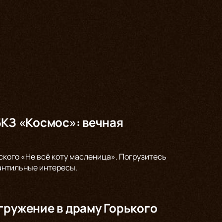
БКЗ «Космос»: вечная
ского «Не всё коту масленица». Погрузитесь
антильные интересы.
гружение в драму Горького