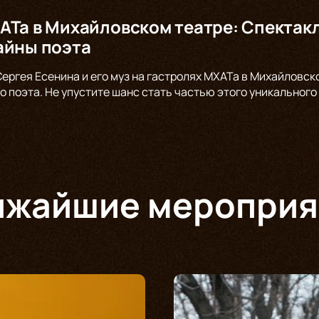
АТа в Михайловском театре: Спекта
айны поэта
Сергея Есенина и его муз на гастролях МХАТа в Михайловск
о поэта. Не упустите шанс стать частью этого уникального
ижайшие мероприя