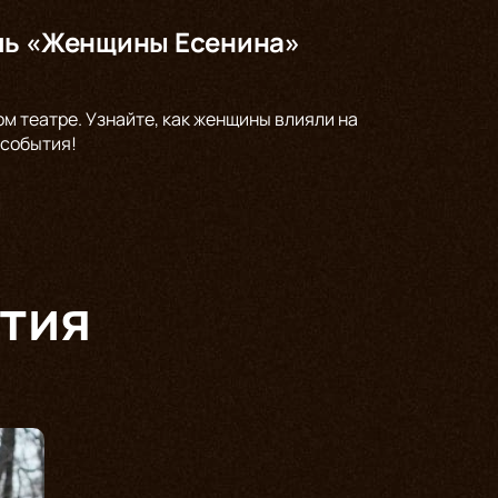
кль «Женщины Есенина»
ом театре. Узнайте, как женщины влияли на
 события!
тия