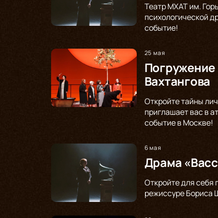
Театр МХАТ им. Гор
психологической др
событие!
25 мая
Погружение 
Вахтангова
Откройте тайны лич
приглашает вас в а
событие в Москве!
6 мая
Драма «Васс
Откройте для себя 
режиссуре Бориса Щ