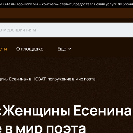
ХАТа им. Горького Мы — консьерж-сервис, предоставляющий услуги по брони
сти
О площадке
Еще
ины Есенина» в НОВАТ: погружение в мир поэта
«Женщины Есенина»
 в мир поэта