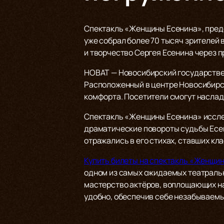
Спектакль «Женщины Есенина», предс
уже собрал более 70 тысяч зрителей 
и творчество Сергея Есенина через 
НОВАТ — Новосибирский государствен
Расположенный в центре Новосибирск
комфорта. Посетители смогут наслад
Спектакль «Женщины Есенина» иссле
драматические повороты судьбы Есени
отражались в его стихах, ставших кл
Купить билеты на спектакль «Женщи
одном из самых ожидаемых театральн
мастерство актёров, воплощающих на
удобно, обеспечив себе незабываемы