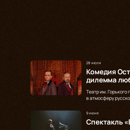
28 июля
Комедия Ост
дилемма люб
Театр им. Горького
в атмосферу русско
9 июня
Спектакль «