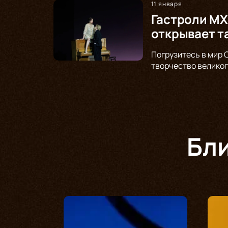
11 января
Гастроли МХ
открывает т
Погрузитесь в мир 
творчество великог
Бл