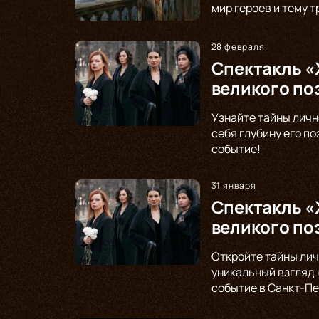
мир героев и тему 
28 февраля
Спектакль «
великого по
Узнайте тайны личн
себя глубину его п
событие!
31 января
Спектакль «
великого по
Откройте тайны лич
уникальный взгляд 
событие в Санкт-Пе