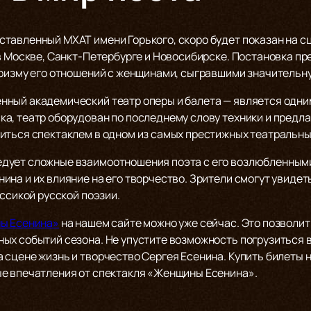
тавленный МХАТ имени Горького, скоро будет показан на с
в Москве, Санкт-Петербурге и Новосибирске. Постановка пр
призму его отношений с женщинами, сыгравшими значительну
ный академический театр оперы и балета — является одним
а, театр оборудован по последнему слову техники и предл
иться спектаклем в одном из самых престижных театральны
дует сложные взаимоотношения поэта с его возлюбленными
на и их влияние на его творчество. Зрители смогут увидет
ассикой русской поэзии.
ны Есенина»
на нашем сайте можно уже сейчас. Это позволит
ых событий сезона. Не упустите возможность погрузиться в
 сцене жизнь и творчество Сергея Есенина. Купить билеты 
е впечатления от спектакля «Женщины Есенина».