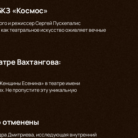
БКЗ «Космос»
кого и режиссер Сергей Пускепалис
 как театральное искусство оживляет вечные
тре Вахтангова:
Женщины Есенина» в театре имени
ях. Не пропустите эту уникальную
о отменены
андра Дмитриева, исследующая внутренний