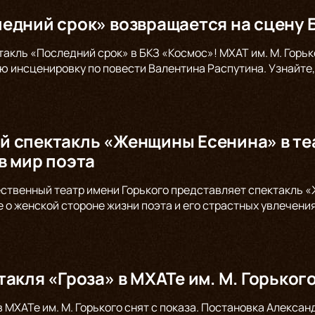
едний срок» возвращается на сцену 
такль «Последний срок» в БКЗ «Космос»! МХАТ им. М. Горь
ю инсценировку по повести Валентина Распутина. Узнайте,
 спектакль «Женщины Есенина» в теа
в мир поэта
ственный театр имени Горького представляет спектакль «
е о женской стороне жизни поэта и его страстных увлечени
такля «Гроза» в МХАТе им. М. Горьког
в МХАТе им. М. Горького снят с показа. Постановка Алекс