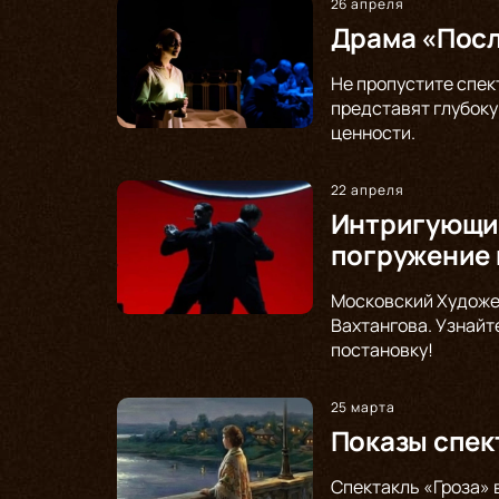
26 апреля
Драма «Посл
Не пропустите спек
представят глубоку
ценности.
22 апреля
Интригующий
погружение 
Московский Художе
Вахтангова. Узнайт
постановку!
25 марта
Показы спек
Спектакль «Гроза» 