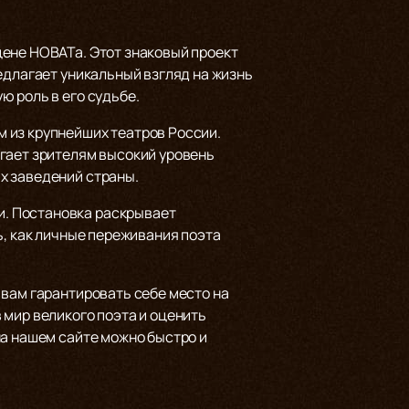
цене НОВАТа. Этот знаковый проект
едлагает уникальный взгляд на жизнь
ю роль в его судьбе.
 из крупнейших театров России.
агает зрителям высокий уровень
х заведений страны.
. Постановка раскрывает
ь, как личные переживания поэта
 вам гарантировать себе место на
 мир великого поэта и оценить
на нашем сайте можно быстро и