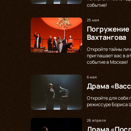
событие!
25 мая
Погружение 
Вахтангова
Откройте тайны лич
приглашает вас в а
событие в Москве!
6 мая
Драма «Васс
Откройте для себя 
режиссуре Бориса Щ
26 апреля
Драма «Посл