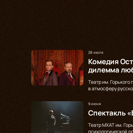
28 июля
Комедия Ост
дилемма люб
Театр им. Горького
в атмосферу русско
9 июня
Спектакль «
Театр МХАТ им. Гор
психологической др