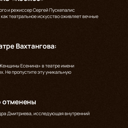
кого и режиссер Сергей Пускепалис
 как театральное искусство оживляет вечные
тре Вахтангова:
Женщины Есенина» в театре имени
ях. Не пропустите эту уникальную
о отменены
андра Дмитриева, исследующая внутренний