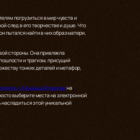
елям погрузиться в мир чувств и
ой след в его творчестве и душе. Что
он пытался найти в них образ матери,
овой стороны. Она привлекла
 пошлости и трагизм, присущий
ожеству тонких деталей и метафор,
пектакль «Женщины Есенина»
на
Просто выберите места на электронной
ь насладиться этой уникальной