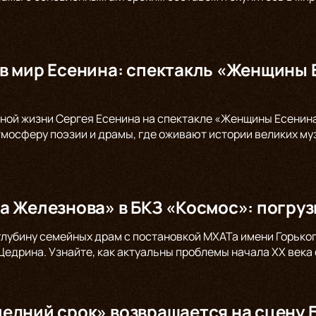
в мир Есенина: спектакль «Женщины 
ной жизни Сергея Есенина на спектакле «Женщины Есенина»
тмосферу поэзии и драмы, где оживают истории великих муз
а Железнова» в БКЗ «Космос»: погруз
глубину семейных драм с постановкой МХАТа имени Горьког
едрина. Узнайте, как актуальны проблемы начала XX века 
едний срок» возвращается на сцену 