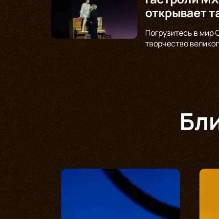
открывает т
Погрузитесь в мир 
творчество великог
Бл