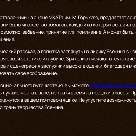
авленный на сцене МХАТа им. М. Горького, предлагает зрит
изни было множество романов, каждый из которых оставил св
озможно, забвение, принятие или понимание. А может быть, 
ошения.
ческий рассказ, а попытка взглянуть на лирику Есенина с н
ря своей эстетике и глубине. Зрители отмечают отсутствие
гра и сценография заслужили высокие оценки, благодаря мн
зовать свое воображение.
эмоционального путешествия, вы можете
купить билеты на с
ь лучшие места в зале, не тратя время на поездки в кассы. 
 окажутся в вашем почтовом ящике. Не упустите возможност
ю грань творчества Есенина.