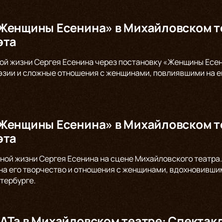
Женщины Есенина» в Михайловском те
эта
ой жизни Сергея Есенина через постановку «Женщины Есен
оэзии и сложные отношения с женщинами, повлиявшими на е
Женщины Есенина» в Михайловском те
эта
ной жизни Сергея Есенина на сцене Михайловского театр
на его творчество и отношения с женщинами, вдохновившим
тербурге.
АТа в Михайловском театре: Спекта