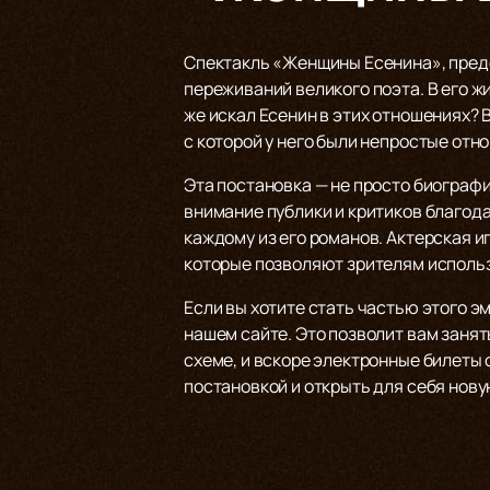
Спектакль «Женщины Есенина», предст
переживаний великого поэта. В его ж
же искал Есенин в этих отношениях? В
с которой у него были непростые отн
Эта постановка — не просто биографи
внимание публики и критиков благода
каждому из его романов. Актерская и
которые позволяют зрителям исполь
Если вы хотите стать частью этого 
нашем сайте. Это позволит вам занят
схеме, и вскоре электронные билеты
постановкой и открыть для себя нову