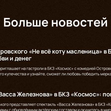
Больше новостей
ровского «Не всё коту масленица» в 
ви и денег
 приглашает на гастроли в БКЗ «Космос» с комедией Остров
го купечества и узнайте, сможет ли любовь победить мерк
Васса Железнова» в БКЗ «Космос»: по
ького представляет спектакль «Васса Железнова» в БКЗ «К
амы с обновлённым актёрским составом и окунитесь в мир 