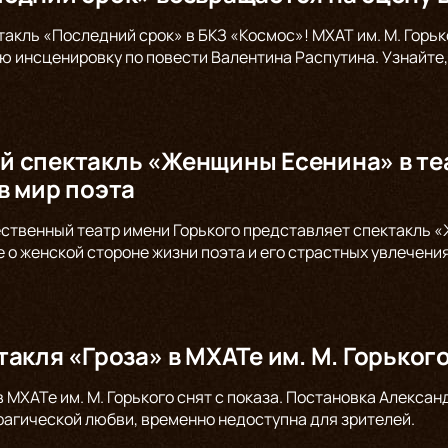
такль «Последний срок» в БКЗ «Космос»! МХАТ им. М. Горь
ю инсценировку по повести Валентина Распутина. Узнайте,
 спектакль «Женщины Есенина» в теа
в мир поэта
ственный театр имени Горького представляет спектакль «
е о женской стороне жизни поэта и его страстных увлечени
такля «Гроза» в МХАТе им. М. Горьког
в МХАТе им. М. Горького снят с показа. Постановка Алекс
трагической любви, временно недоступна для зрителей.