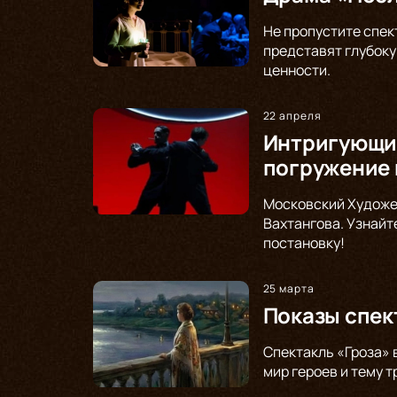
Не пропустите спек
представят глубоку
ценности.
22 апреля
Интригующий
погружение 
Московский Художе
Вахтангова. Узнайт
постановку!
25 марта
Показы спек
Спектакль «Гроза» 
мир героев и тему 