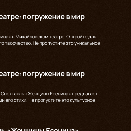
атре: погружение в мир
ина» в Михайловском театре. Откройте для
го творчество. Не пропустите это уникальное
атре: погружение в мир
а. Спектакль «Женщины Есенина» предлагает
и его стихи. Не пропустите это культурное
кль «Женщины Есенина»