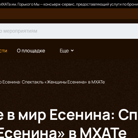
ХАТа им. Горького Мы — консьерж-сервис, предоставляющий услуги по брони
сти
О площадке
Еще
р Есенина: Спектакль «Женщины Есенина» в МХАТе
 в мир Есенина: С
сенина» в МХАТе