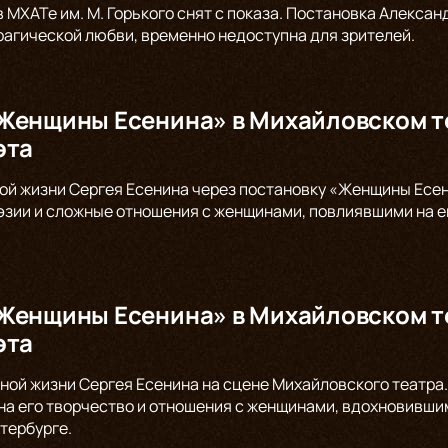
в МХАТе им. М. Горького снят с показа. Постановка Алекс
трагической любви, временно недоступна для зрителей.
Женщины Есенина» в Михайловском те
эта
ой жизни Сергея Есенина через постановку «Женщины Есен
оэзии и сложные отношения с женщинами, повлиявшими на е
Женщины Есенина» в Михайловском те
эта
ной жизни Сергея Есенина на сцене Михайловского театр
на его творчество и отношения с женщинами, вдохновившим
тербурге.