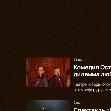
28 июля
Комедия Ост
дилемма люб
Театр им. Горького
в атмосферу русско
9 июня
Спектакль «