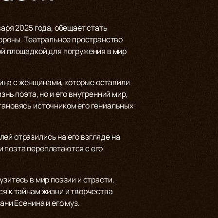
варя 2025 года, обещает стать
тороны. Театральное пространство
ой площадкой для погружения в мир
ина с женщинами, которые оставили
нь поэта, но и его внутренний мир,
становясь источником его гениальных
ей отразились на его взгляде на
и поэта переплетаются с его
узитесь в мир поэзии и страсти,
ся к тайнам жизни и творчества
ани Есенина и его муз.