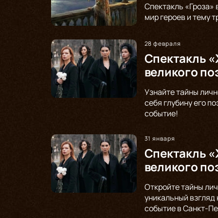
Спектакль «Гроза» 
мир героев и тему 
28 февраля
Спектакль «
великого по
Узнайте тайны личн
себя глубину его п
событие!
31 января
Спектакль «
великого по
Откройте тайны лич
уникальный взгляд 
событие в Санкт-Пе