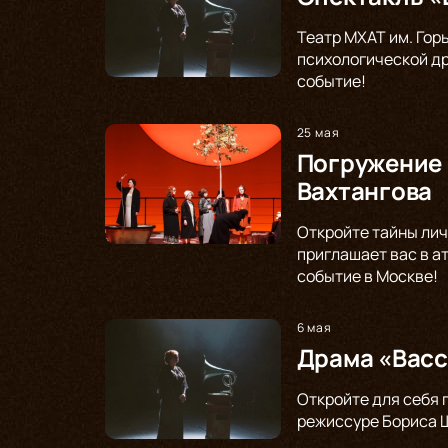
Театр МХАТ им. Гор
психологической др
событие!
25 мая
Погружение 
Вахтангова
Откройте тайны лич
приглашает вас в а
событие в Москве!
6 мая
Драма «Васс
Откройте для себя 
режиссуре Бориса Щ