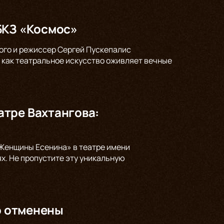
БКЗ «Космос»
кого и режиссер Сергей Пускепалис
 как театральное искусство оживляет вечные
тре Вахтангова:
Женщины Есенина» в театре имени
ях. Не пропустите эту уникальную
о отменены