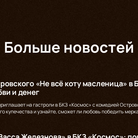
Больше новостей
ровского «Не всё коту масленица» в 
ви и денег
 приглашает на гастроли в БКЗ «Космос» с комедией Остров
го купечества и узнайте, сможет ли любовь победить мерк
Васса Железнова» в БКЗ «Космос»: по