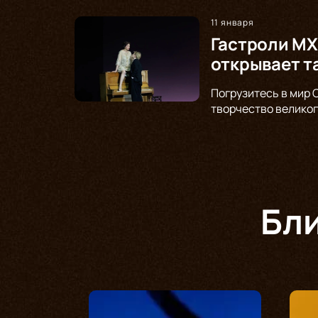
11 января
Гастроли МХ
открывает т
Погрузитесь в мир 
творчество великог
Бл