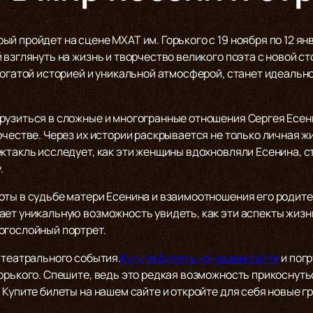
й пройдет на сцене МХАТ им. Горького с 19 ноября по 12 ян
 взглянуть на жизнь и творчество великого поэта с новой с
богатой историей и уникальной атмосферой, станет идеальн
рузиться в сложные и многогранные отношения Сергея Есен
честве. Через их истории раскрывается не только личная жиз
ектакль исследует, как эти женщины вдохновляли Есенина, 
.
ты в судьбе матери Есенина и взаимоотношения его родител
ает уникальную возможность увидеть, как эти аспекты жизн
огослойный портрет.
 театрального события.
Купите билеты на нашем сайте
и погр
орького. Спешите, ведь это редкая возможность прикоснуть
Купите билеты на нашем сайте и откройте для себя новые гр