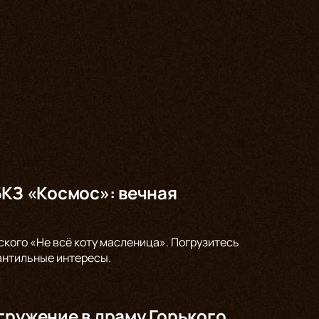
БКЗ «Космос»: вечная
ского «Не всё коту масленица». Погрузитесь
антильные интересы.
гружение в драму Горького