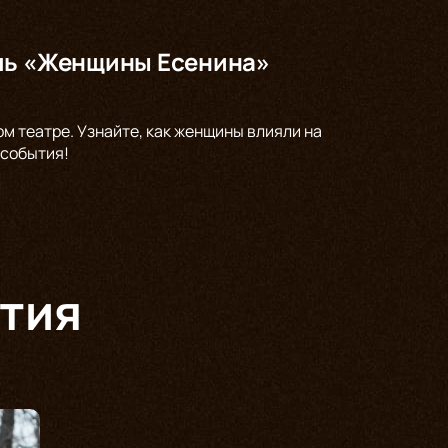
кль «Женщины Есенина»
ом театре. Узнайте, как женщины влияли на
 события!
тия