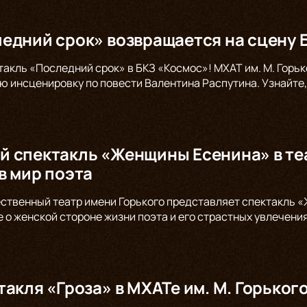
едний срок» возвращается на сцену 
такль «Последний срок» в БКЗ «Космос»! МХАТ им. М. Горь
ю инсценировку по повести Валентина Распутина. Узнайте,
 спектакль «Женщины Есенина» в теа
в мир поэта
ственный театр имени Горького представляет спектакль «
е о женской стороне жизни поэта и его страстных увлечени
такля «Гроза» в МХАТе им. М. Горьког