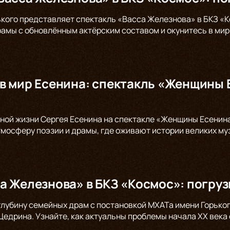
ького представляет спектакль «Васса Железнова» в БКЗ «К
амы с обновлённым актёрским составом и окунитесь в мир 
в мир Есенина: спектакль «Женщины 
ной жизни Сергея Есенина на спектакле «Женщины Есенина»
тмосферу поэзии и драмы, где оживают истории великих муз
а Железнова» в БКЗ «Космос»: погруз
глубину семейных драм с постановкой МХАТа имени Горьког
едрина. Узнайте, как актуальны проблемы начала XX века 