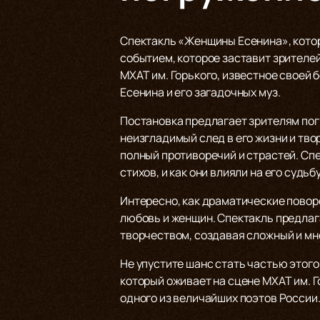
Спектакль «Женщины Есенина», которы
событием, которое заставит зрителей
МХАТ им. Горького, известное своей 
Есенина и его загадочных муз.
Постановка предлагает зрителям пог
неизгладимый след в его жизни и твор
полный противоречий и страстей. Сп
стихов, и как они влияли на его судьбу
Интересно, как драматические поворо
любовь и женщин. Спектакль предлаг
творчеством, создавая сложный и мн
Не упустите шанс стать частью этого
который оживает на сцене МХАТ им. Г
одного из величайших поэтов России. 