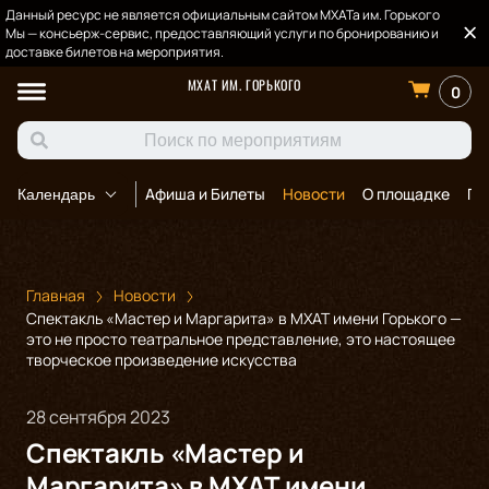
Данный ресурс не является официальным сайтом МХАТа им. Горького
Мы — консьерж-сервис, предоставляющий услуги по бронированию и
доставке билетов на мероприятия.
МХАТ ИМ. ГОРЬКОГО
0
Афиша и Билеты
Новости
О площадке
По
Календарь
Главная
Новости
Спектакль «Мастер и Маргарита» в МХАТ имени Горького —
это не просто театральное представление, это настоящее
творческое произведение искусства
28 сентября 2023
Спектакль «Мастер и
Маргарита» в МХАТ имени