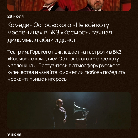
28 июля
Комедия Островского «Не всё коту
масленица» в БКЗ «Космос»: вечная
дилемма любви и денег
Театр им. Горького приглашает на гастроли в БКЗ
«Космос» с комедией Островского «Не всё коту
масленица». Погрузитесь в атмосферу русского
купечества и узнайте, сможет ли любовь победить
меркантильные интересы.
9 июня