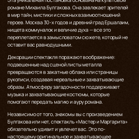
Эта уникальная постановка основана на культовом
романе Михаила Булгакова. Она завлекает зрителей
в мир тайн, мистики и сложных взаимоотношений
героев. Москва 30-х годов и древний град Ершалаим,
нищета коммуналок и величие духа — все это
переплетается в замысловатом сюжете, который не
оставит вас равнодушными.
Декорации спектакля поражают воображение:
подвешенные над сценой листы металла
превращаются в закатные облака или страницы
рукописи, создавая нереальные и захватывающие
образы. Атмосферу загадочности поддерживает
музыка и захватывающие костюмы, которые
помогают передать магию и ауру романа.
Независимо от того, знакомы вы с произведением
Булгакова или нет, спектакль «Мастер и Маргарита»
обязательно удивит и увлечет вас. Это по-
настоящему оригинальное и захватывающее