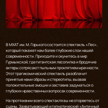
В МХАТ им. М. Горького состоится спектакль «Лес»,
который покажет нам более глубокие слои нашей
современности. Приходите и окунитесь в мир
Гурмыжской, где гигантская лесопилка и бродячие
актеры сотрясают пыльным проклятием мрачности.
Этот трагикомический спектакль разоблачит
принятые нами образы и стереотипы, вызвав
положительные эмоции и заставив задуматься о
глубоких нравственных вопросах современности.
На протяжении всего спектакля вы не оторветесь от
сцены. Захватывающий и гипнотический «Античный