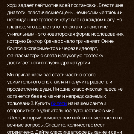
хор» задает лейтмотив всей постановки. Блестящие
диалоги, пластические сцены, немыслимые трюки и
неожиданные гротески ждут вас на каждом шагу. Но
главное, что делает этот спектакль поистине
уникальным - это новаторская форма исследования,
которую Виктор Крамер смело применяет. Он не
боится экспериментов и через видеоарт,
фантасмагорию света и звуковую гротеску
достигает новых глубин драматургии.
Мы приглашаем вас стать частью этого
удивительного спектакля и получить радость и
просветление души. Ни одна классическая пьеса не
останется без внимания и непредсказуемых
толкований. Купить
билеты
на нашем сайте и
отправиться в удивительное путешествие в мир
«Лес», который поможет вам найти новые ответы на
вечные вопросы. Спешите, количество мест
ограничено. Дайте классике второе дыхание и сами