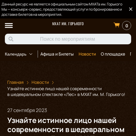
Данный ресурс не является официальным сайтом МХАТа им. Горького
Мы — консьерж-сервис, предоставляющий услуги по бронированию и
доставке билетов на мероприятия.
МХАТ ИМ. ГОРЬКОГО
0
Афиша и Билеты
Новости
О площадке
По
Календарь
Главная
Новости
Узнайте истинное лицо нашей современности
в шедевральном спектакле «Лес» в МХАТ им. М. Горького!
27 сентября 2023
Узнайте истинное лицо нашей
современности в шедевральном