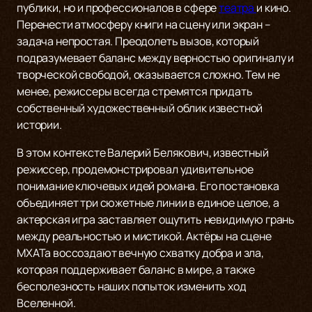
публики, но и профессионалов в сфере
театра
и кино.
Перенести атмосферу книги на сцену или экран –
задача непростая. Преодолеть вызов, который
подразумевает баланс между верностью оригиналу и
творческой свободой, оказывается сложно. Тем не
менее, режиссеры всегда стремятся придать
собственный художественный облик известной
истории.
В этом контексте Валерий Белякович, известный
режиссер, продемонстрировал удивительное
понимание ключевых идей романа. Его постановка
объединяет три сюжетные линии в единое целое, а
актерская игра заставляет ощутить невидимую грань
между реальностью и мистикой. Актёры на сцене
МХАТа воссоздают вечную схватку добра и зла,
которая поддерживает баланс в мире, а также
бесполезность наших попыток изменить ход
Вселенной.