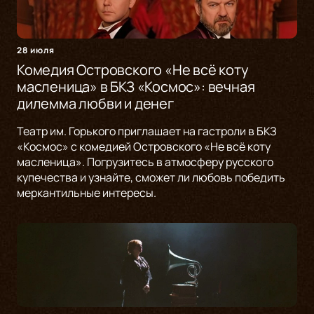
28 июля
Комедия Островского «Не всё коту
масленица» в БКЗ «Космос»: вечная
дилемма любви и денег
Театр им. Горького приглашает на гастроли в БКЗ
«Космос» с комедией Островского «Не всё коту
масленица». Погрузитесь в атмосферу русского
купечества и узнайте, сможет ли любовь победить
меркантильные интересы.