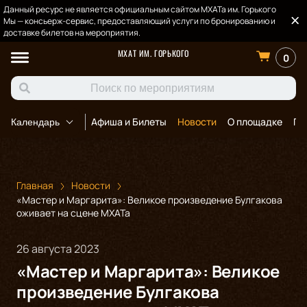
Данный ресурс не является официальным сайтом МХАТа им. Горького
Мы — консьерж-сервис, предоставляющий услуги по бронированию и
доставке билетов на мероприятия.
МХАТ ИМ. ГОРЬКОГО
0
Афиша и Билеты
Новости
О площадке
По
Календарь
Главная
Новости
«Мастер и Маргарита»: Великое произведение Булгакова
оживает на сцене МХАТа
26 августа 2023
«Мастер и Маргарита»: Великое
произведение Булгакова