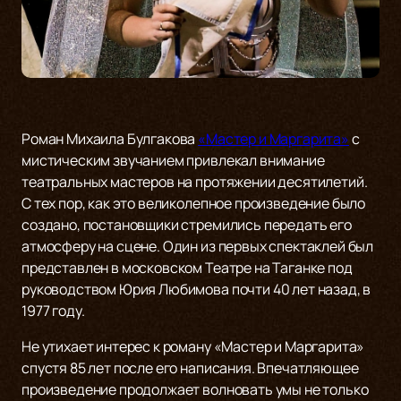
Роман Михаила Булгакова
«Мастер и Маргарита»
с
мистическим звучанием привлекал внимание
театральных мастеров на протяжении десятилетий.
С тех пор, как это великолепное произведение было
создано, постановщики стремились передать его
атмосферу на сцене. Один из первых спектаклей был
представлен в московском Театре на Таганке под
руководством Юрия Любимова почти 40 лет назад, в
1977 году.
Не утихает интерес к роману «Мастер и Маргарита»
спустя 85 лет после его написания. Впечатляющее
произведение продолжает волновать умы не только