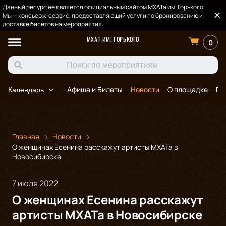
Данный ресурс не является официальным сайтом МХАТа им. Горького
Мы — консьерж-сервис, предоставляющий услуги по бронированию и
доставке билетов на мероприятия.
МХАТ ИМ. ГОРЬКОГО
0
Афиша и Билеты
Новости
О площадке
По
Календарь
Главная
Новости
О женщинах Есенина расскажут артисты МХАТа в
Новосибирске
7 июля 2022
О женщинах Есенина расскажут
артисты МХАТа в Новосибирске