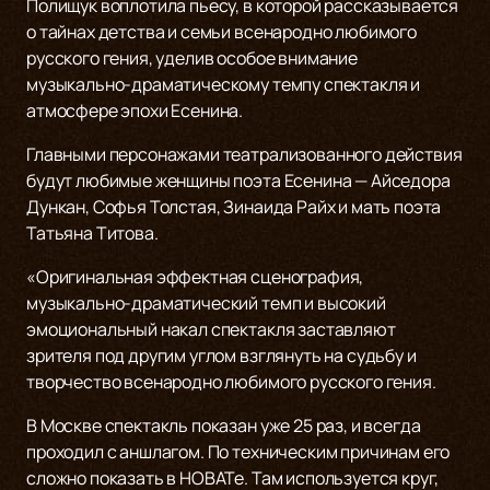
Полищук воплотила пьесу, в которой рассказывается
о тайнах детства и семьи всенародно любимого
русского гения, уделив особое внимание
музыкально-драматическому темпу спектакля и
атмосфере эпохи Есенина.
Главными персонажами театрализованного действия
будут любимые женщины поэта Есенина — Айседора
Дункан, Софья Толстая, Зинаида Райх и мать поэта
Татьяна Титова.
«Оригинальная эффектная сценография,
музыкально-драматический темп и высокий
эмоциональный накал спектакля заставляют
зрителя под другим углом взглянуть на судьбу и
творчество всенародно любимого русского гения.
В Москве спектакль показан уже 25 раз, и всегда
проходил с аншлагом. По техническим причинам его
сложно показать в НОВАТе. Там используется круг,