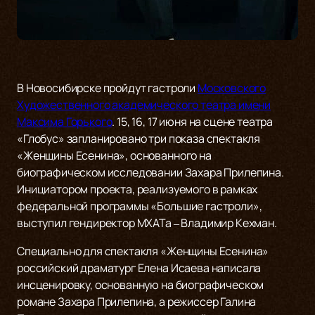
В Новосибирске пройдут гастроли
Московского
Художественного академического театра имени
Максима Горького
. 15, 16, 17 июня на сцене театра
«Глобус» запланировано три показа спектакля
«Женщины Есенина», основанного на
биографическом исследовании Захара Прилепина.
Инициатором проекта, реализуемого в рамках
федеральной программы «Большие гастроли»,
выступил гендиректор МХАТа ‒ Владимир Кехман.
Специально для спектакля «Женщины Есенина»
российский драматург Елена Исаева написала
инсценировку, основанную на биографическом
романе Захара Прилепина, а режиссер Галина