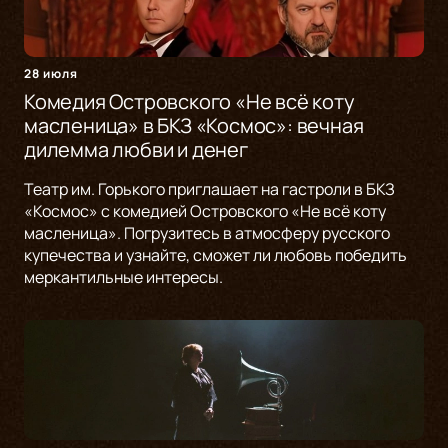
28 июля
Комедия Островского «Не всё коту
масленица» в БКЗ «Космос»: вечная
дилемма любви и денег
Театр им. Горького приглашает на гастроли в БКЗ
«Космос» с комедией Островского «Не всё коту
масленица». Погрузитесь в атмосферу русского
купечества и узнайте, сможет ли любовь победить
меркантильные интересы.