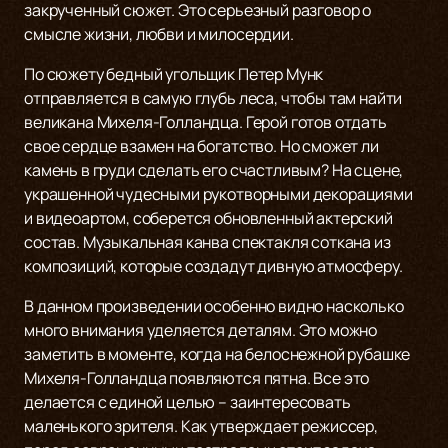
закрученный сюжет. Это серьезный разговор о
смысле жизни, любви и милосердии.
По сюжету бедный угольщик Петер Мунк
отправляется в самую глубь леса, чтобы там найти
великана Михеля-Голландца. Герой готов отдать
свое сердце взамен на богатство. Но сможет ли
камень в груди сделать его счастливым? На сцене,
украшенной чудесными рукотворными декорациями
и видеоартом, соберется обновленный актерский
состав. Музыкальная канва спектакля соткана из
композиций, которые создадут дивную атмосферу.
В данном произведении особенно видно насколько
много внимания уделяется деталям. Это можно
заметить в моменте, когда на белоснежной рубашке
Михеля-Голландца появляются пятна. Все это
делается с единой целью – заинтересовать
маленького зрителя. Как утверждает режиссер,