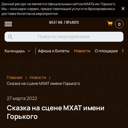
Данный ресурс не является официальным сайтом МХАТа им. Горького
Мы — консьерж-сервис, предоставляющий услуги по бронированию и
доставке билетов на мероприятия.
МХАТ ИМ. ГОРЬКОГО
0
Афиша и Билеты
Новости
О площадке
По
Календарь
Главная
Новости
Сказка на сцене МХАТ имени Горького
27 марта 2022
Сказка на сцене МХАТ имени
Горького