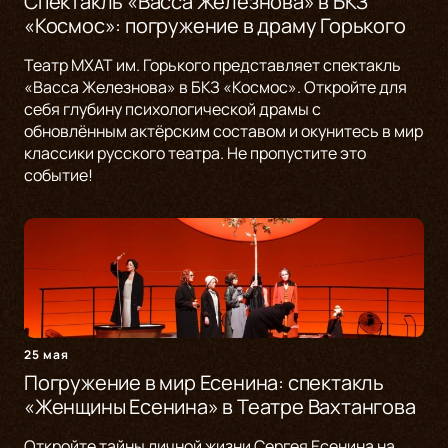
Спектакль «Васса Железнова» в БКЗ
«Космос»: погружение в драму Горького
Театр МХАТ им. Горького представляет спектакль
«Васса Железнова» в БКЗ «Космос». Откройте для
себя глубину психологической драмы с
обновлённым актёрским составом и окунитесь в мир
классики русского театра. Не пропустите это
событие!
25 мая
Погружение в мир Есенина: спектакль
«Женщины Есенина» в Театре Вахтангова
Откройте тайны личной жизни Сергея Есенина на