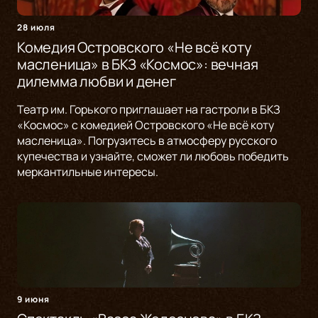
28 июля
Комедия Островского «Не всё коту
масленица» в БКЗ «Космос»: вечная
дилемма любви и денег
Театр им. Горького приглашает на гастроли в БКЗ
«Космос» с комедией Островского «Не всё коту
масленица». Погрузитесь в атмосферу русского
купечества и узнайте, сможет ли любовь победить
меркантильные интересы.
9 июня