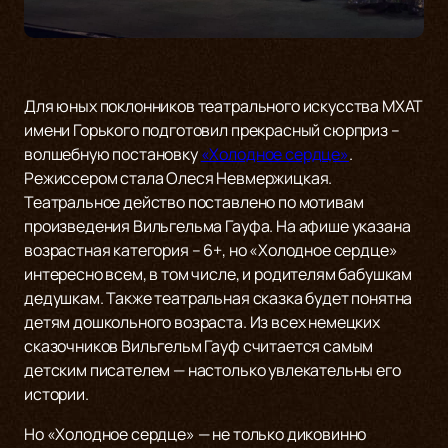
Для юных поклонников театрального искусства МХАТ
имени Горького подготовил прекрасный сюрприз –
волшебную постановку
«Холодное сердце»
.
Режиссером стала Олеся Невмержицкая.
Театральное действо поставлено по мотивам
произведения Вильгельма Гауфа. На афише указана
возрастная категория – 6+, но «Холодное сердце»
интересно всем, в том числе, и родителям бабушкам
дедушкам. Также театральная сказка будет понятна
детям дошкольного возраста. Из всех немецких
сказочников Вильгельм Гауф считается самым
детским писателем — настолько увлекательны его
истории.
Но «Холодное сердце» — не только диковинно