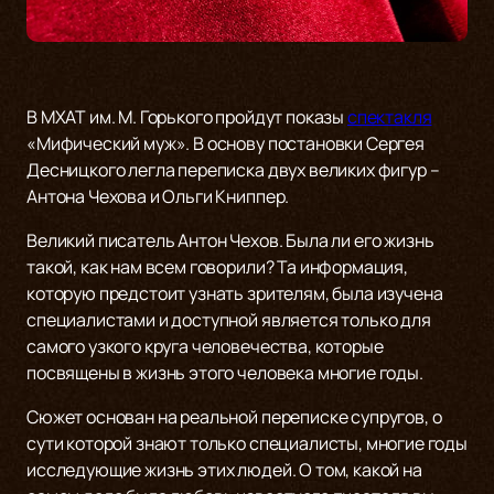
В МХАТ им. М. Горького пройдут показы
спектакля
«Мифический муж». В основу постановки Сергея
Десницкого легла переписка двух великих фигур –
Антона Чехова и Ольги Книппер.
Великий писатель Антон Чехов. Была ли его жизнь
такой, как нам всем говорили? Та информация,
которую предстоит узнать зрителям, была изучена
специалистами и доступной является только для
самого узкого круга человечества, которые
посвящены в жизнь этого человека многие годы.
Сюжет основан на реальной переписке супругов, о
сути которой знают только специалисты, многие годы
исследующие жизнь этих людей. О том, какой на