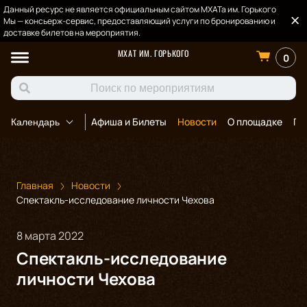
Данный ресурс не является официальным сайтом МХАТа им. Горького
Мы — консьерж-сервис, предоставляющий услуги по бронированию и
доставке билетов на мероприятия.
МХАТ ИМ. ГОРЬКОГО
0
Афиша и Билеты
Новости
О площадке
По
Календарь
Главная
Новости
Спектакль-исследование личности Чехова
8 марта 2022
Спектакль-исследование
личности Чехова