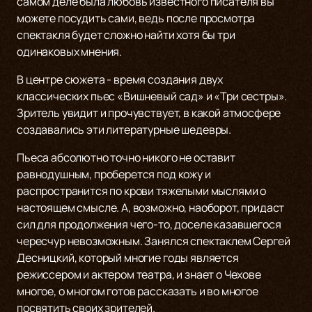
самом деле была любовь известного писателя вы
можете посудить сами, ведь после просмотра
спектакля будет сложно найти хотя бы три
одинаковых мнения.
В центре сюжета - время создания двух
классических пьес «Вишневый сад» и «Три сестры».
Зритель увидит и прочувствует, в какой атмосфере
создавались эти литературные шедевры.
Пьеса абсолютно точно никого не оставит
равнодушным, проберется под кожу и
распространится по крови тяжелыми мыслями о
настоящем смысле. А, возможно, наоборот, придаст
сил для продолжения чего-то, доселе казавшегося
чересчур невозможным. Занялся спектаклем Сергей
Десницкий, который многие годы является
режиссером и актером театра, и знает о Чехове
многое, о многом готов рассказать и во многое
посвятить своих зрителей.