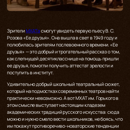
Зрители
МХАТа
смогут увидеть первую пьесу В. С.
Розова «Ее друзья». Она вышла в свет в 1949 году и
полюбилась зрителям послевоенного времени. «Ее
друзья» — это добрый и трогательный рассказ о том,
как слепнущей десятикласснице на помощь пришли
ее друзья, помогли получить аттестат зрелости и
поступить в институт.
Удивительно добрый школьный театральный сюжет,
который на подмостках современных театров найти
практически невозможно. А вот МХАТ им. Горького в
этом смысле выступает настоящим кладезем
академических традиций русского искусства: сюда
можно и нужно смело вести школьников, не боясь, что
им покажут противоречиво-новаторские тенденции