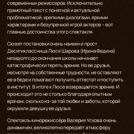
современных режиссеров. Исключительно
грамотный текст с понятной и актуальной
проблематикой, крепкими диалогами, яркими
характерами и безупречной игрой актеров – вот
главные достоинства этого спектакля.
Сюжет постановки очень наивен и прост.
Десятиклассница Люся Шарова (Ирина Фадина)
незадолго до окончания школы начинает
катастрофически терять зрение. Но ее друзья,
несмотря на собственные трудности, не оставляют
ее в беде и помогают получить аттестат и поступить
в институт. В итоге к Люсе возвращается зрение. И
происходит это не столько благодаря опытным
врачам, сколько из-за той любви и заботы, которой
окружили девушку ее друзья.
Спектакль кинорежиссёра Валерия Ускова очень
динамичен, великолепно передаёт атмосферу