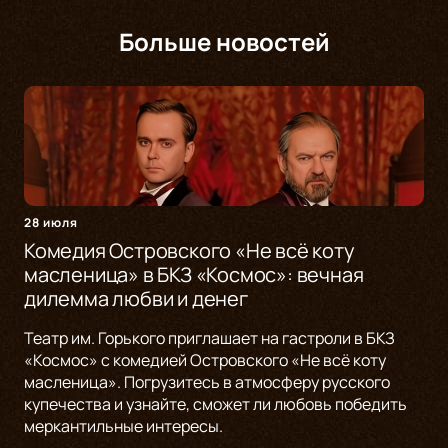
Больше новостей
28 июля
Комедия Островского «Не всё коту
масленица» в БКЗ «Космос»: вечная
дилемма любви и денег
Театр им. Горького приглашает на гастроли в БКЗ
«Космос» с комедией Островского «Не всё коту
масленица». Погрузитесь в атмосферу русского
купечества и узнайте, сможет ли любовь победить
меркантильные интересы.