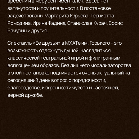
времени и в меру сентиментален. Здесь нет
затянутости и поучительности. В постановке
задействованы Маргарита Юрьева, Герниэтта
Ромодина, Ирина Фадина, Станислав Курач, Борис
Бачурин и другие.
Спектакль «Ее друзья» в МХАТе им. Горького - это
возможность отдохнуть душой, насладиться
классической театральной игрой и филигранным
воплощением образов. Без лишнего морализаторства
в этой постановке поднимается очень актуальный на
сегодняшний день вопрос о порядочности,
благородстве, искренности чувств и настоящей,
верной дружбе.