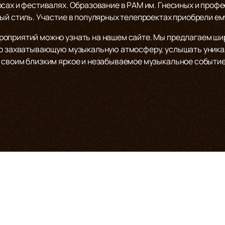
сах и фестивалях. Образование в РАМ им. Гнесиных и профе
ый стиль. Участие в популярных телепроектах приобрели ем
оприятий можно узнать на нашем сайте. Мы предлагаем шир
его захватывающую музыкальную атмосферу, услышать уник
 своим близким яркое и незабываемое музыкальное событи