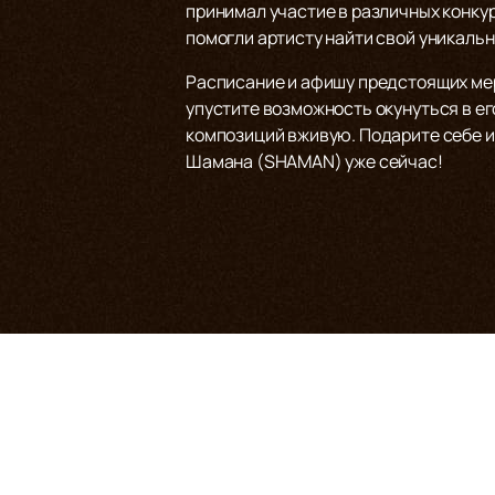
принимал участие в различных конкур
помогли артисту найти свой уникальн
Расписание и афишу предстоящих мер
упустите возможность окунуться в 
композиций вживую. Подарите себе и
Шамана (SHAMAN) уже сейчас!