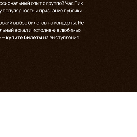
ссиональный опыт с группой Час Пик
у популярность и признание публики.
окий выбор билетов на концерты. Не
альный вокал и исполнение любимых
е —
купите билеты
на выступление