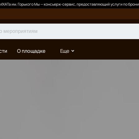
ХАТа им. Горького Мы — консьерж-сервис, предоставляющий услуги по брони
сти
О площадке
Еще