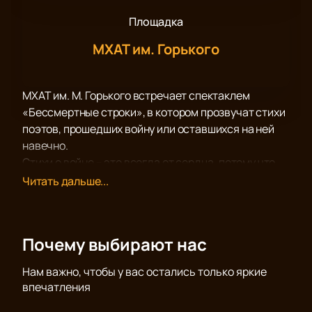
Площадка
МХАТ им. Горького
МХАТ им. М. Горького встречает спектаклем
«Бессмертные строки», в котором прозвучат стихи
поэтов, прошедших войну или оставшихся на ней
навечно.
Стихи о войне – это всегда от сердца, потому что
память Великой отечественной – это генная
Читать дальше...
память, и Победа над нацизмом – это победа на все
времена. И никто так, как поэты, не может
рассказать правду о войне и о Победе, стихи
Почему выбирают нас
поэтов-фронтовиков – это сокровенный и
пронзительный рассказ очевидцев, способных
Нам важно, чтобы у вас остались только яркие
облечь в поэзию свой самый важный жизненный
впечатления
опыт.