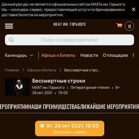
Данный ресурс не является официальным сайтом МХАТа им. Горького
Мы — консьерж-сервис, предоставляющий услуги по бронированию и
доставке билетов на мероприятия.
МХАТ ИМ. ГОРЬКОГО
0
Афиша и Билеты
Новости
О площадке
По
Календарь
Главная
Афиша и Билеты
Бессмертные стро...
Бессмертные строки
МХАТ им. Горького
Литературные чтения
6+
26 окт. 2021
19:00
МЕРОПРИЯТИИ
НАШИ ПРЕИМУЩЕСТВА
БЛИЖАЙШИЕ МЕРОПРИЯТИЯ