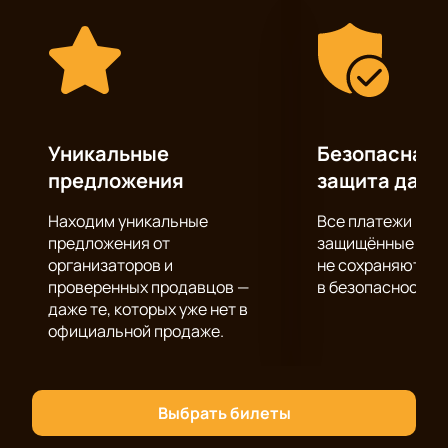
Спектакль «Бессмертные строки» - это
подношение победителям от актеров, режиссеров,
музыкантов и всего театра.
Уникальные
Безопасная 
предложения
защита данн
Находим уникальные
Все платежи про
предложения от
защищённые шлю
организаторов и
не сохраняются 
проверенных продавцов —
в безопасности.
даже те, которых уже нет в
официальной продаже.
Выбрать билеты