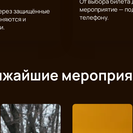
От выбора билета 
мероприятие — под
через защищённые
телефону.
аняются и
и.
ижайшие мероприя