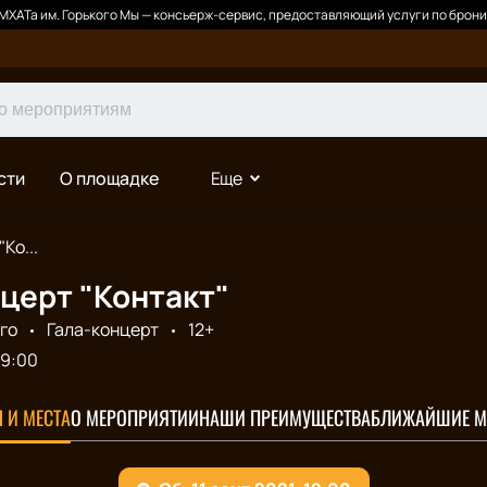
ХАТа им. Горького Мы — консьерж-сервис, предоставляющий услуги по брони
сти
О площадке
Еще
Ко...
церт "Контакт"
го
Гала-концерт
12+
19:00
 И МЕСТА
О МЕРОПРИЯТИИ
НАШИ ПРЕИМУЩЕСТВА
БЛИЖАЙШИЕ М