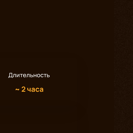
Длительность
~
2 часа