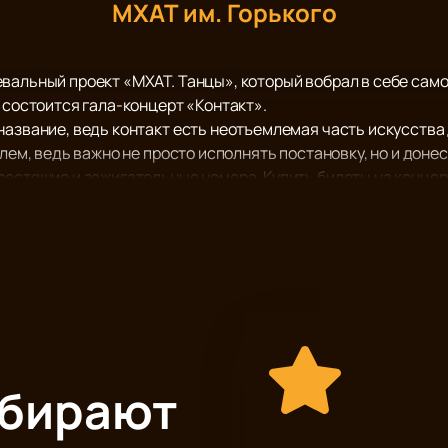
МХАТ им. Горького
вальный проект «МХАТ. Танцы», который вобрал в себе само
 состоится гала-концерт «Контакт».
название, ведь контакт есть неотъемлемая часть искусства 
елем, ведь важно не просто исполнять постановку, но и доне
лестящие и зажигательные номера. Купить билеты на концер
ентную подлинность и поможем сэкономить ваши деньги и в
ыбирают