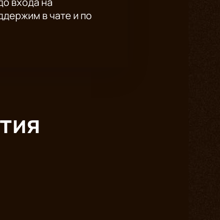
до входа на
держим в чате и по
тия