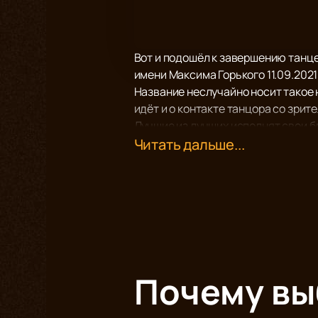
Вот и подошёл к завершению танце
имени Максима Горького 11.09.2021
Название неслучайно носит такое 
идёт и о контакте танцора со зрит
Лучшие из лучших исполнят свои б
сайте. Мы гарантируем их стопроц
Читать дальше...
Почему в