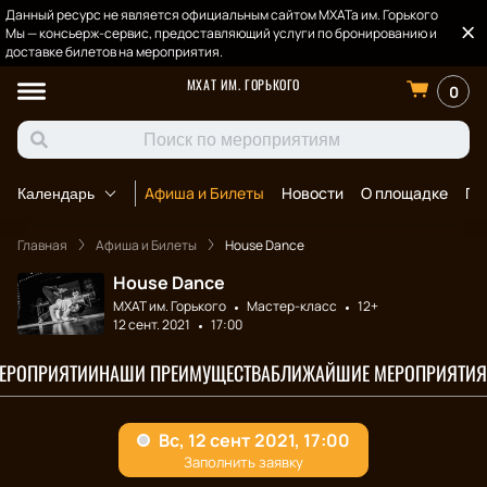
Данный ресурс не является официальным сайтом МХАТа им. Горького
Мы — консьерж-сервис, предоставляющий услуги по бронированию и
доставке билетов на мероприятия.
МХАТ ИМ. ГОРЬКОГО
0
Афиша и Билеты
Новости
О площадке
По
Календарь
Главная
Афиша и Билеты
House Dance
House Dance
МХАТ им. Горького
Мастер-класс
12+
12 сент. 2021
17:00
МЕРОПРИЯТИИ
НАШИ ПРЕИМУЩЕСТВА
БЛИЖАЙШИЕ МЕРОПРИЯТИЯ