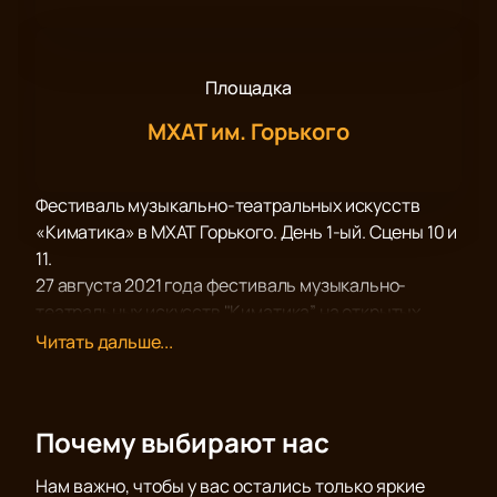
Площадка
МХАТ им. Горького
Фестиваль музыкально-театральных искусств
«Киматика» в МХАТ Горького. День 1-ый. Сцены 10 и
11.
27 августа 2021 года фестиваль музыкально-
театральных искусств "Киматика” на открытых
сценах МХАТ имени Горького состоится не только
Читать дальше...
на сцене 8, но и других площадках знаменитого
театра.
На сцене 10 в 21-00 пройдет концерт Наташи Трейя.
Почему выбирают нас
«Я поэт", - рассказывает Трейя: "Пишу стихи, после
чего некоторые из них обретают жизнь в песнях.
Нам важно, чтобы у вас остались только яркие