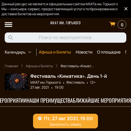
Данный ресурс не является официальным сайтом МХАТа им. Горького
Мы — консьерж-сервис, предоставляющий услуги по бронированию и
доставке билетов на мероприятия.
МХАТ ИМ. ГОРЬКОГО
0
Афиша и Билеты
Новости
О площадке
По
Календарь
Главная
Афиша и Билеты
Фестиваль «Кимат...
Фестиваль «Киматика». День 1-й
МХАТ им. Горького
Фестиваль
12+
27 авг. 2021
19:00
МЕРОПРИЯТИИ
НАШИ ПРЕИМУЩЕСТВА
БЛИЖАЙШИЕ МЕРОПРИЯТИЯ