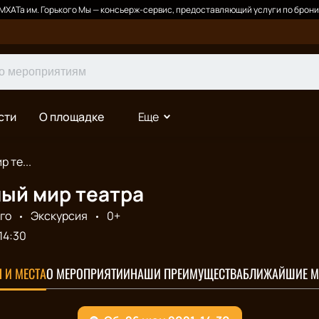
ХАТа им. Горького Мы — консьерж-сервис, предоставляющий услуги по брони
сти
О площадке
Еще
 те...
ый мир театра
го
Экскурсия
0+
14:30
 И МЕСТА
О МЕРОПРИЯТИИ
НАШИ ПРЕИМУЩЕСТВА
БЛИЖАЙШИЕ М