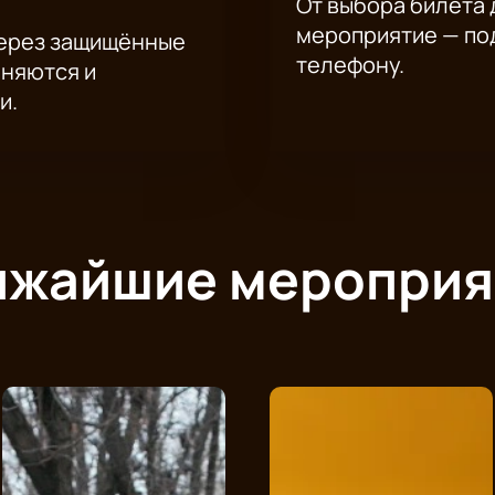
От выбора билета 
мероприятие — под
через защищённые
телефону.
аняются и
и.
ижайшие мероприя