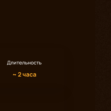
Длительность
~
2 часа