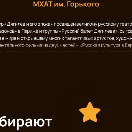
МХАТ им. Горького
 «Дягилев и его эпоха» посвящен великому русскому теат
езонов» в Париже и труппы «Русский балет Дягилева», сыг
 в мире и открывшему многих талантливых артистов, художн
нтального фильма из двух частей – «Русская культура в Ев
ан на архивных документах, записях и интервью. Режиссер 
ителю обращалась хроника: Лифарь, Стравинский, окружени
 том, как каждый из них, совершенно независимые личности,
ыбирают