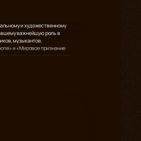
ральному и художественному
равшему важнейшую роль в
иков, музыкантов.
ропе» и «Мировое признание
Галина Клецкина выстроила его
е Шанель – они рассказывают о
 влились в единый дягилевский