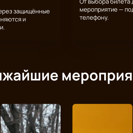
От выбора билета 
мероприятие — под
через защищённые
телефону.
аняются и
и.
ижайшие мероприя