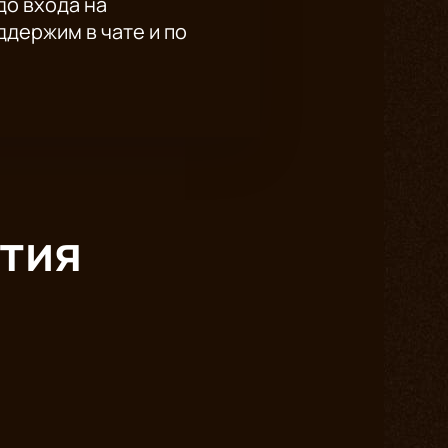
до входа на
держим в чате и по
тия