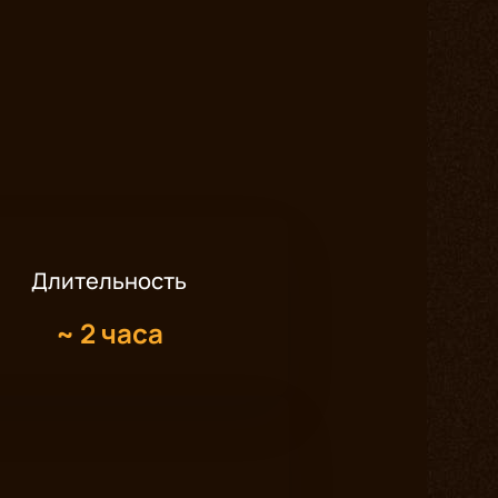
Длительность
~
2 часа