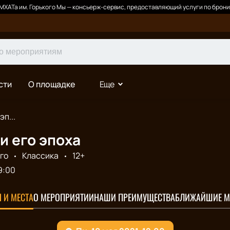
ХАТа им. Горького Мы — консьерж-сервис, предоставляющий услуги по брони
сти
О площадке
Еще
эп...
и его эпоха
го
Классика
12+
9:00
 И МЕСТА
О МЕРОПРИЯТИИ
НАШИ ПРЕИМУЩЕСТВА
БЛИЖАЙШИЕ М