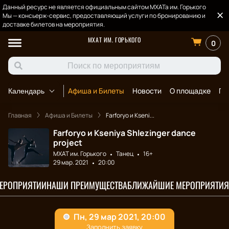
Данный ресурс не является официальным сайтом МХАТа им. Горького
Мы — консьерж-сервис, предоставляющий услуги по бронированию и
доставке билетов на мероприятия.
МХАТ ИМ. ГОРЬКОГО
0
Афиша и Билеты
Новости
О площадке
По
Календарь
Главная
Афиша и Билеты
Farforyo и Kseni...
Farforyo и Kseniya Shlezinger dance
project
МХАТ им. Горького
Танец
16+
29 мар. 2021
20:00
МЕРОПРИЯТИИ
НАШИ ПРЕИМУЩЕСТВА
БЛИЖАЙШИЕ МЕРОПРИЯТИЯ