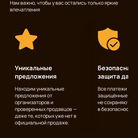
Нам важно, чтобы у вас остались только яркие
Спектакль получился очень тонким, чувственным,
впечатления
пронзительным. После просмотра он, как
выдержанное дорогое вино, оставляет приятное
послевкусие и желание насладиться увиденным
вновь.
"Farforyo и Kseniya Shlezinger dance project"
получила восторженные отзывы критиков.
Поспешите и вы составить собственное мнение о
ней и провести приятный интересный вечер в
Уникальные
Безопасная 
компании ее героев.
предложения
защита данн
Находим уникальные
Все платежи про
предложения от
защищённые шлю
организаторов и
не сохраняются 
проверенных продавцов —
в безопасности.
даже те, которых уже нет в
официальной продаже.