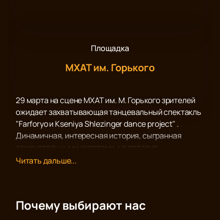
Площадка
МХАТ им. Горького
29 марта на сцене МХАТ им. М. Горького зрителей
ожидает захватывающая танцевальный спектакль
"Farforyo и Kseniya Shlezinger dance project" .
Динамичная, интересная история, сыгранная
замечательными актерами, не оставит
равнодушной никого из присутствующих в зале.
Читать дальше...
Труд режиссера, актёрской труппы, костюмеров,
работников сцены, гримеров, осветителей
достойна наивысшей похвалы, а постановка звания
Почему выбирают нас
образца самого высокого уровня художественного
оформления.