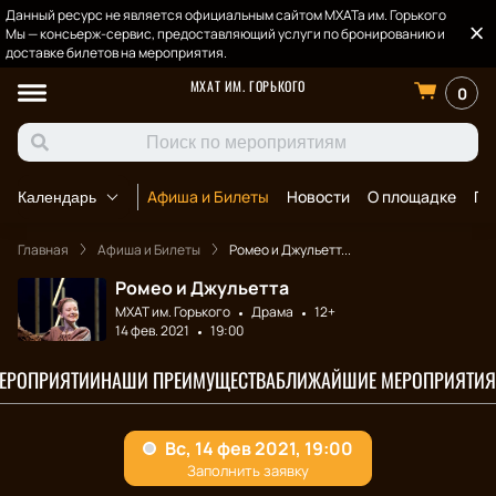
Данный ресурс не является официальным сайтом МХАТа им. Горького
Мы — консьерж-сервис, предоставляющий услуги по бронированию и
доставке билетов на мероприятия.
МХАТ ИМ. ГОРЬКОГО
0
Афиша и Билеты
Новости
О площадке
По
Календарь
Главная
Афиша и Билеты
Ромео и Джульетт...
Ромео и Джульетта
МХАТ им. Горького
Драма
12+
14 фев. 2021
19:00
МЕРОПРИЯТИИ
НАШИ ПРЕИМУЩЕСТВА
БЛИЖАЙШИЕ МЕРОПРИЯТИЯ