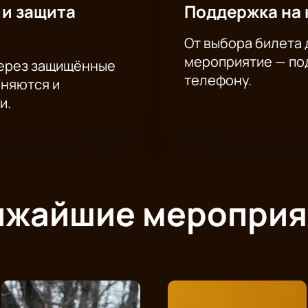
 и защита
Поддержка на 
От выбора билета 
мероприятие — под
через защищённые
телефону.
аняются и
и.
ижайшие мероприя