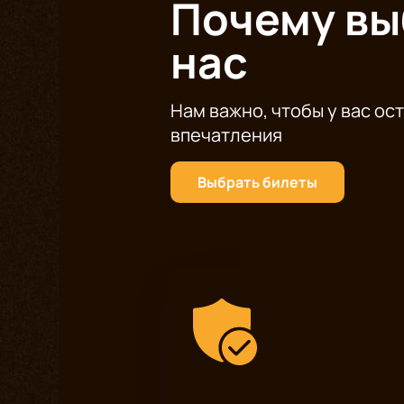
Почему в
Великое искусство балета живет в 
истории. Покупайте билеты на Бал
нас
мир балетной магии!
Нам важно, чтобы у вас ос
впечатления
Выбрать билеты