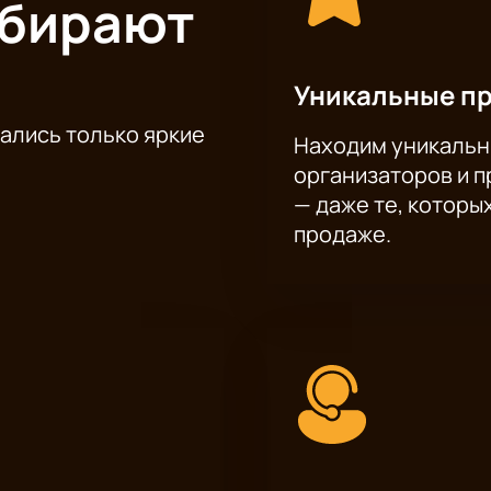
ыбирают
МХАТ им. М. Горького, и теперь у вас есть возможность ста
ет «Жизель, или Вилисы» в МХАТ им. М. Горького прямо сейч
Уникальные п
тались только яркие
Находим уникальн
организаторов и 
— даже те, которы
продаже.