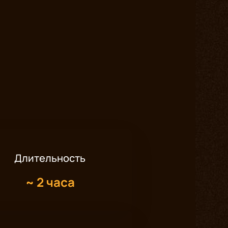
Длительность
~
2 часа