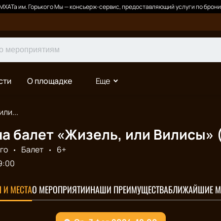
ХАТа им. Горького Мы — консьерж-сервис, предоставляющий услуги по брони
сти
О площадке
Еще
ли...
а балет «Жизель, или Вилисы» 
го
Балет
6+
9:00
 И МЕСТА
О МЕРОПРИЯТИИ
НАШИ ПРЕИМУЩЕСТВА
БЛИЖАЙШИЕ М