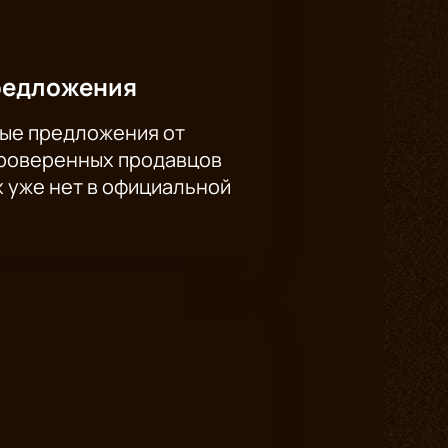
ть частью этой потрясающей
ас и погрузитесь в удивительный
редложения
ые предложения от
проверенных продавцов
х уже нет в официальной