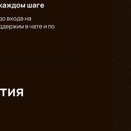
каждом шаге
до входа на
держим в чате и по
тия