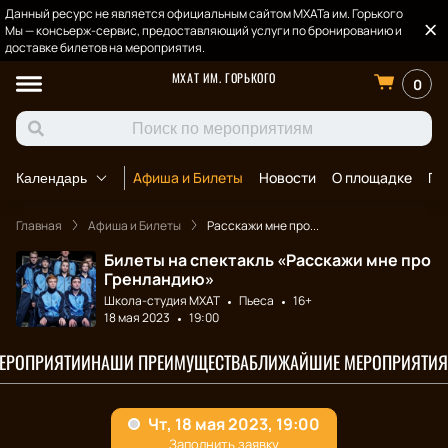
Данный ресурс не является официальным сайтом МХАТа им. Горького
Мы — консьерж-сервис, предоставляющий услуги по бронированию и
доставке билетов на мероприятия.
МХАТ ИМ. ГОРЬКОГО
0
Афиша и Билеты
Новости
О площадке
По
Календарь
Главная
Афиша и Билеты
Расскажи мне про...
Билеты на спектакль «Расскажи мне про
Гренландию»
Школа-студия МХАТ
Пьеса
16+
18 мая 2023
19:00
МЕРОПРИЯТИИ
НАШИ ПРЕИМУЩЕСТВА
БЛИЖАЙШИЕ МЕРОПРИЯТИЯ