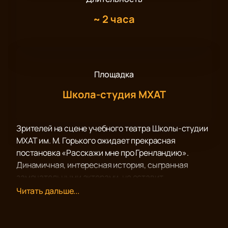
~
2 часа
Площадка
Школа-студия МХАТ
Зрителей на сцене учебного театра Школы-студии
МХАТ им. М. Горького ожидает прекрасная
постановка «Расскажи мне про Гренландию».
Динамичная, интересная история, сыгранная
замечательными актерами, не оставит
равнодушной никого из присутствующих в зале.
Читать дальше...
Труд режиссера, актёрской труппы, костюмеров,
работников сцены, гримеров, осветителей
достойна наивысшей похвалы, а спектакль звания