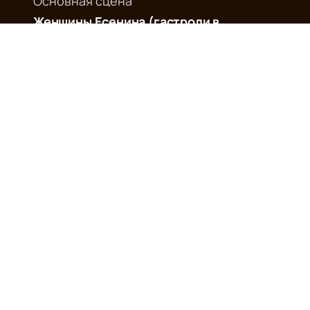
Основная сцена
Женщины Есенина (гастроли в
Михайловском театре)
14 октября
–
16 октября
Выбрать билеты