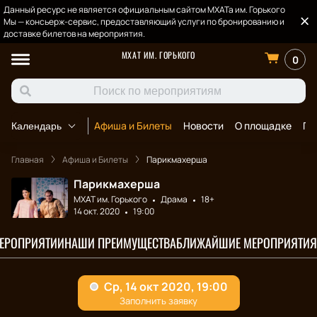
Данный ресурс не является официальным сайтом МХАТа им. Горького
Мы — консьерж-сервис, предоставляющий услуги по бронированию и
доставке билетов на мероприятия.
МХАТ ИМ. ГОРЬКОГО
0
Афиша и Билеты
Новости
О площадке
По
Календарь
Главная
Афиша и Билеты
Парикмахерша
Парикмахерша
МХАТ им. Горького
Драма
18+
14 окт. 2020
19:00
МЕРОПРИЯТИИ
НАШИ ПРЕИМУЩЕСТВА
БЛИЖАЙШИЕ МЕРОПРИЯТИЯ