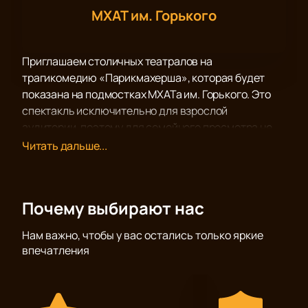
МХАТ им. Горького
Приглашаем столичных театралов на
трагикомедию «Парикмахерша», которая будет
показана на подмостках МХАТа им. Горького. Это
спектакль исключительно для взрослой
аудитории, поэтому для семейного просмотра не
подходит.
Читать дальше...
Трагикомедия об обычной женщине из обычной
российской глубинки и о комплексе жертвы,
присущем многим нашим соотечественницам.
Почему выбирают нас
Пьеса переписана драматургом Сергеем
Медведевым специально для МХАТ им. М. Горького,
Нам важно, чтобы у вас остались только яркие
а команда Эдуард Бояков – Руслан Маликов – Инга
впечатления
Оболдина собралась вновь для создания новой
постановки.
Героиня Инги Оболдиной, мазохистически