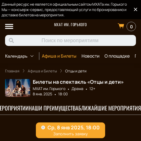
Данный ресурс не является официальным сайтом МХАТа им. Горького
Мы — консьерж-сервис, предоставляющий услуги по бронированию и
доставке билетов на мероприятия.
МХАТ ИМ. ГОРЬКОГО
0
Афиша и Билеты
Новости
О площадке
По
Календарь
Главная
Афиша и Билеты
Отцы и дети
Билеты на спектакль «Отцы и дети»
МХАТ им. Горького
Драма
12+
8 янв. 2025
18:00
МЕРОПРИЯТИИ
НАШИ ПРЕИМУЩЕСТВА
БЛИЖАЙШИЕ МЕРОПРИЯТИЯ