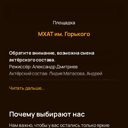
Площадка
МХАТ им. Горького
Обратите внимание, возможна смена
актёрского состава.
Режиссёр: Александр Дмитриев
Актёрский состав: Лидия Матасова, Андрей
Зайков, Ирина Архипова, Николай Коротаев, Ирина
Фадина
Читать дальше...
Спектакль «Отцы и дети» в МХАТ имени М. Горького
— это возможность погрузиться в эпоху Ивана
Тургенева через театральное искусство.
Почему выбирают нас
Постановка режиссера Александра Дмитриева
переносит зрителей в XIX век, сохраняя атмосферу
Нам важно, чтобы у вас остались только яркие