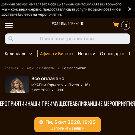
Данный ресурс не является официальным сайтом МХАТа им. Горького
Мы — консьерж-сервис, предоставляющий услуги по бронированию и
доставке билетов на мероприятия.
МХАТ ИМ. ГОРЬКОГО
0
Афиша и Билеты
Новости
О площадке
По
Календарь
Главная
Афиша и Билеты
Все оплачено
Все оплачено
МХАТ им. Горького
Пьеса
16+
5 окт. 2020
19:00
МЕРОПРИЯТИИ
НАШИ ПРЕИМУЩЕСТВА
БЛИЖАЙШИЕ МЕРОПРИЯТИЯ